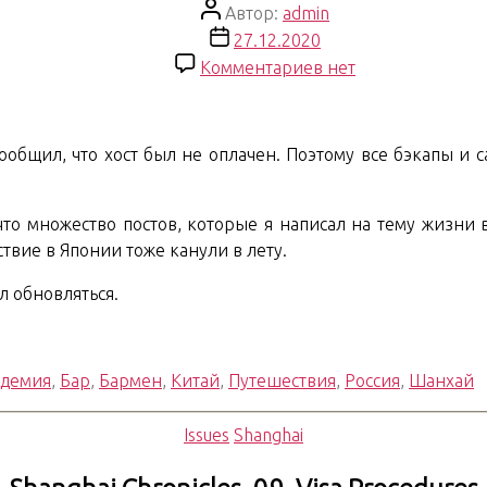
Автор
Автор:
admin
записи
Дата
27.12.2020
записи
к
Комментариев
нет
записи
Shanghai
Chronicles.
 сообщил, что хост был не оплачен. Поэтому все бэкапы и 
Финал
 что множество постов, которые я написал на тему жизни 
твие в Японии тоже канули в лету.
л обновляться.
адемия
,
Бар
,
Бармен
,
Китай
,
Путешествия
,
Россия
,
Шанхай
Рубрики
Issues
Shanghai