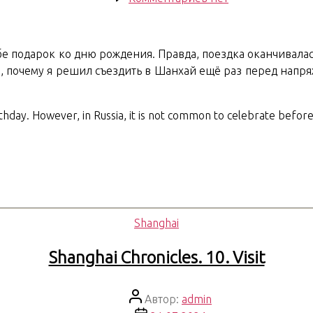
записи
Shanghai
Chronicles.
е подарок ко дню рождения. Правда, поездка оканчивалась
11.
ин, почему я решил съездить в Шанхай ещё раз перед нап
September
visit
irthday. However, in Russia, it is not common to celebrate bef
Рубрики
Shanghai
Shanghai Chronicles. 10. Visit
Автор
Автор:
admin