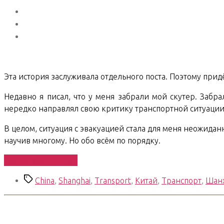
Эта история заслуживала отдельного поста. Поэтому прид
Недавно я писал, что у меня забрали мой скутер. Забр
нередко направлял свою критику транспортной ситуации в
В целом, ситуация с эвакуацией стала для меня неожид
научив многому. Но обо всём по порядку.
«Shanghai
Продолжить чтение
Chronicles.
Метки
China
,
Shanghai
,
Transport
,
Китай
,
Транспорт
,
Шан
07.
Old
Scooter,
New