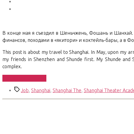
В конце мая я съездил в Шеньчжень, Фошань и Шанхай. 
финансов, походами в «якитори» и коктейль-бары, а в Ф
This post is about my travel to Shanghai. In May, upon my arr
my friends in Shenzhen and Shunde first. My Shunde and Sh
complex.
«Shanghai
Продолжить чтение
Chronicles.
Метки
Job
,
Shanghai
,
Shanghai The
,
Shanghai Theater Aca
10.
Visit»