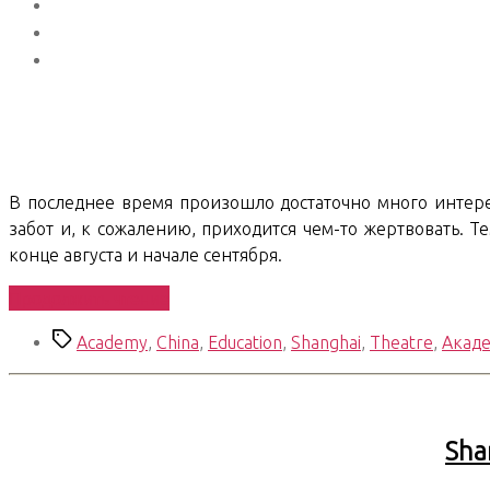
В последнее время произошло достаточно много интер
забот и, к сожалению, приходится чем-то жертвовать. 
конце августа и начале сентября.
«Shanghai
Продолжить чтение
Chronicles.
Метки
Academy
,
China
,
Education
,
Shanghai
,
Theatre
,
Акад
08.
STA
Beginning»
Sha