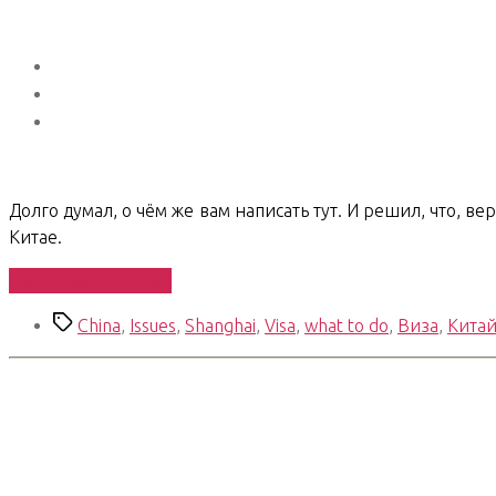
Долго думал, о чём же вам написать тут. И решил, что, 
Китае.
«Shanghai
Продолжить чтение
Chronicles.
Метки
China
,
Issues
,
Shanghai
,
Visa
,
what to do
,
Виза
,
Кита
09.
Visa
Procedures»