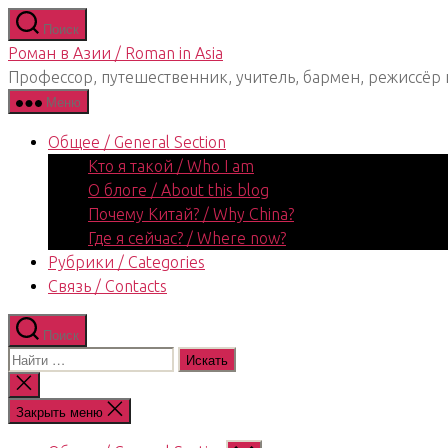
Перейти
Поиск
к
Роман в Азии / Roman in Asia
содержимому
Профессор, путешественник, учитель, бармен, режиссёр 
Меню
Общее / General Section
Кто я такой / Who I am
О блоге / About this blog
Почему Китай? / Why China?
Где я сейчас? / Where now?
Рубрики / Categories
Связь / Contacts
Поиск
Поиск:
Закрыть
поиск
Закрыть меню