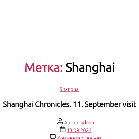
Метка:
Shanghai
Рубрики
Shanghai
Shanghai Chronicles. 11. September visit
Автор
Автор:
admin
записи
Дата
13.09.2024
записи
к
Комментариев
нет