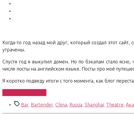
Когда-то год назад мой друг, который создал этот сайт,
утрачены.
Спустя год я выкупил домен. Но по бэкапам стало ясно,
числе посты на английском языке. Посты про моё путешес
Я коротко подведу итоги с того момента, как блог переста
«Shanghai
Продолжить чтение
Chronicles.
Метки
Bar
,
Bartender
,
China
,
Russia
,
Shanghai
,
Theatre
,
Ак
Финал»