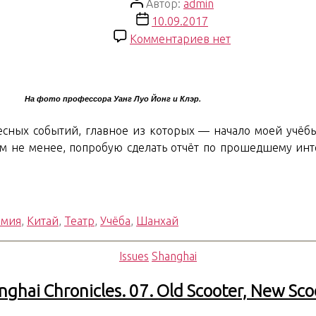
Автор
Автор:
admin
записи
Дата
10.09.2017
записи
к
Комментариев
нет
записи
Shanghai
Chronicles.
На фото профессора Уанг Луо Йонг и Клэр.
08.
STA
есных событий, главное из которых — начало моей учёб
Beginning
Тем не менее, попробую сделать отчёт по прошедшему ин
емия
,
Китай
,
Театр
,
Учёба
,
Шанхай
Рубрики
Issues
Shanghai
nghai Chronicles. 07. Old Scooter, New Sco