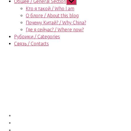
Показывать
Общее / General Section
подменю
Кто я такой / Who I am
О блоге / About this blog
Почему Китай? / Why China?
Где я сейчас? / Where now?
Рубрики / Categories
Связь / Contacts