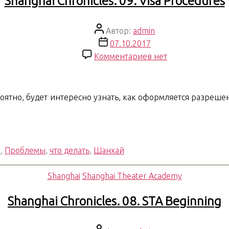
Shanghai Chronicles. 09. Visa Procedures
Автор
Автор:
admin
записи
Дата
07.10.2017
записи
к
Комментариев
нет
записи
Shanghai
Chronicles.
вероятно, будет интересно узнать, как оформляется разреш
09.
Visa
Procedures
й
,
Проблемы
,
что делать
,
Шанхай
Рубрики
Shanghai
Shanghai Theater Academy
Shanghai Chronicles. 08. STA Beginning