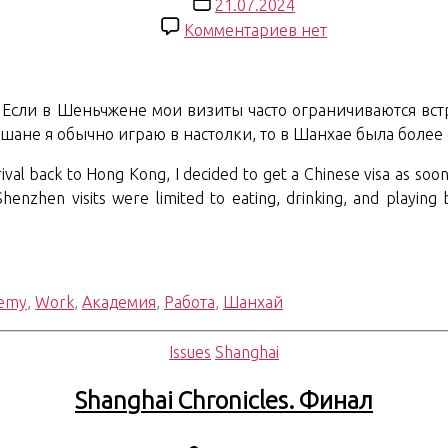
записи
Дата
21.07.2024
записи
к
Комментариев
нет
записи
Shanghai
Chronicles.
Если в Шеньчжене мои визиты часто ограничиваются встр
10.
ошане я обычно играю в настолки, то в Шанхае была боле
Visit
ival back to Hong Kong, I decided to get a Chinese visa as soo
enzhen visits were limited to eating, drinking, and playin
demy
,
Work
,
Академия
,
Работа
,
Шанхай
Рубрики
Issues
Shanghai
Shanghai Chronicles. Финал