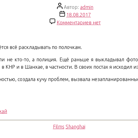
Автор
Автор:
admin
записи
Дата
18.08.2017
записи
к
Комментариев
нет
записи
Shanghai
Chronicles.
ётся всё раскладывать по полочкам.
07.
Old
али не кто-то, а полиция. Ещё раньше я выкладывал фот
Scooter,
 КНР и в Шанхае, в частности. В своих постах я исходил и
New
анностью, создала кучу проблем, вызвала незапланирован
Scooter
хай
Рубрики
Films
Shanghai