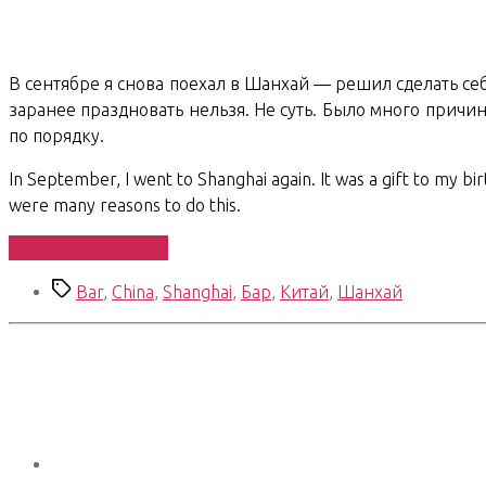
В сентябре я снова поехал в Шанхай — решил сделать себ
заранее праздновать нельзя. Не суть. Было много прич
по порядку.
In September, I went to Shanghai again. It was a gift to my b
were many reasons to do this.
«Shanghai
Продолжить чтение
Chronicles.
Метки
Bar
,
China
,
Shanghai
,
Бар
,
Китай
,
Шанхай
11.
September
visit»