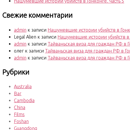
Нашумевшие истории убийств в Гонконге. Часть 5
Свежие комментарии
admin
к записи
Нашумевшие истории убийств в Гонко
Legal Alien
к записи
Нашумевшие истории убийств в Г
admin
к записи
Тайваньская виза для граждан РФ в 
олег
к записи
Тайваньская виза для граждан РФ в Г
admin
к записи
Тайваньская виза для граждан РФ в 
Рубрики
Australia
Bar
Cambodia
China
Films
Foshan
Guangdong