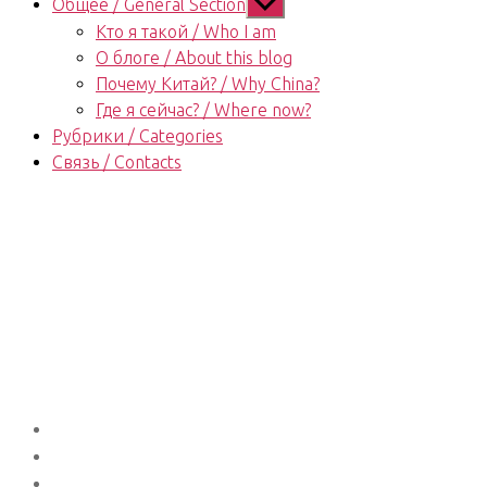
Показывать
Общее / General Section
подменю
Кто я такой / Who I am
О блоге / About this blog
Почему Китай? / Why China?
Где я сейчас? / Where now?
Рубрики / Categories
Связь / Contacts