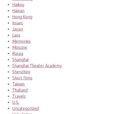
Haikou
Hainan
Hong Kong
Issues
Japan
Laos
Memories
Moscow
Russia
Shanghai
Shanghai Theater Academy
Shenzhen
Short films
Taiwan
Thailand
Travels
U.S.
Uncategorized