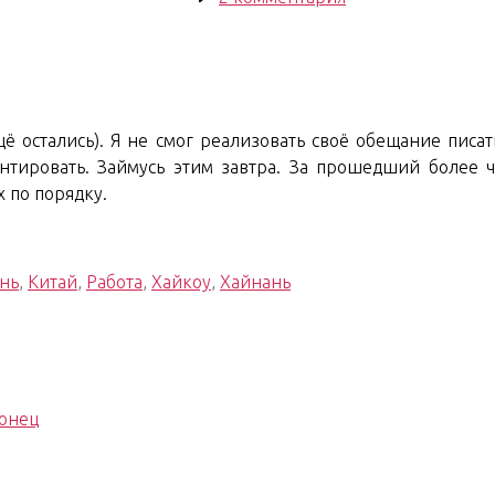
записи
Hainan
Stories.
17
щё остались). Я не смог реализовать своё обещание писа
нтировать. Займусь этим завтра. За прошедший более 
 по порядку.
нь
,
Китай
,
Работа
,
Хайкоу
,
Хайнань
Конец