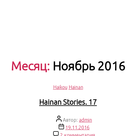
Месяц:
Ноябрь 2016
Рубрики
Haikou
Hainan
Hainan Stories. 17
Автор
Автор:
admin
записи
Дата
19.11.2016
записи
к
2 комментария