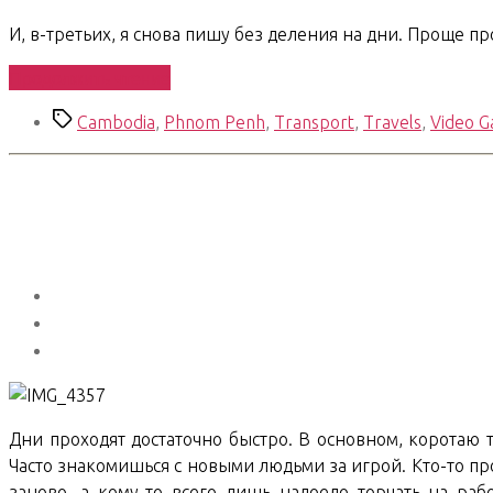
И, в-третьих, я снова пишу без деления на дни. Проще п
«South
Продолжить чтение
East
Метки
Cambodia
,
Phnom Penh
,
Transport
,
Travels
,
Video 
Asian
Trip.
Days
49-
52»
Дни проходят достаточно быстро. В основном, коротаю т
Часто знакомишься с новыми людьми за игрой. Кто-то про
заново, а кому-то всего лишь надоело торчать на раб