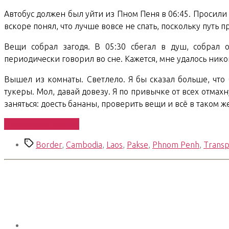
Автобус должен был уйти из Пном Пеня в 06:45. Просили 
вскоре понял, что лучше вовсе не спать, поскольку путь п
Вещи собрал загодя. В 05:30 сбегал в душ, собрал о
периодически говорил во сне. Кажется, мне удалось нико
Вышел из комнаты. Светлело. Я бы сказал больше, что б
тукеры. Мол, давай довезу. Я по привычке от всех отмах
заняться: доесть бананы, проверить вещи и всё в таком же
«South
Продолжить чтение
East
Метки
Border
,
Cambodia
,
Laos
,
Pakse
,
Phnom Penh
,
Transp
Asian
Trip.
Days
58-
59.
Enter
Laos»