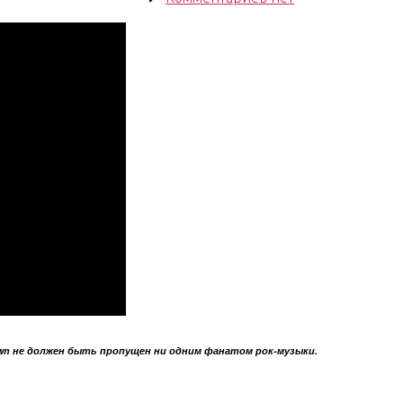
записи
South
East
Asian
Trip.
Days
58-
59.
Enter
Laos
wn не должен быть пропущен ни одним фанатом рок-музыки.