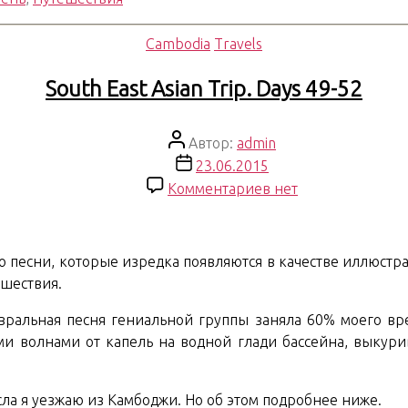
Рубрики
Cambodia
Travels
South East Asian Trip. Days 49-52
Автор
Автор:
admin
записи
Дата
23.06.2015
записи
к
Комментариев
нет
записи
South
East
ю песни, которые изредка появляются в качестве иллюстра
Asian
ешествия.
Trip.
Days
евральная песня гениальной группы заняла 60% моего в
49-
 волнами от капель на водной глади бассейна, выкурив
52
исла я уезжаю из Камбоджи. Но об этом подробнее ниже.