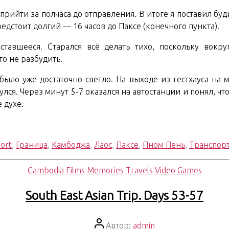
прийти за полчаса до отправления. В итоге я поставил буди
редстоит долгий — 16 часов до Паксе (конечного пункта).
ставшееся. Старался всё делать тихо, поскольку вокру
го не разбудить.
ыло уже достаточно светло. На выходе из гестхауса на м
нулся. Через минут 5-7 оказался на автостанции и понял, ч
 духе.
ort
,
Граница
,
Камбоджа
,
Лаос
,
Паксе
,
Пном Пень
,
Транспор
Рубрики
Cambodia
Films
Memories
Travels
Video Games
South East Asian Trip. Days 53-57
Автор
Автор:
admin