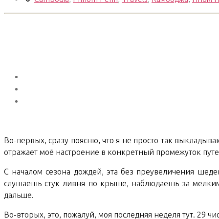
Asian
Trip.
Days
53-
57»
Во-первых, сразу поясню, что я не просто так выкладыва
отражает моё настроение в конкретный промежуток пут
С началом сезона дождей, эта без преувеличения шед
слушаешь стук ливня по крыше, наблюдаешь за мелкими
дальше.
Во-вторых, это, пожалуй, моя последняя неделя тут. 29 ч