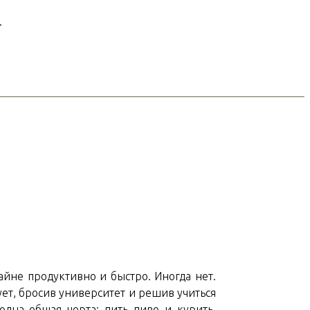
.
айне продуктивно и быстро. Иногда нет.
ует, бросив университет и решив учиться
одна общая черта: пить пиво и курить.