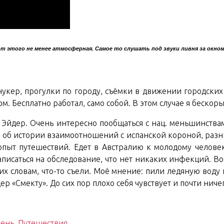
от этого не менее атмосферная. Самое то слушать под звуки ливня за окно
, снукер, прогулки по городу, съёмки в движении городск
 Бесплатно работал, само собой. В этом случае я бескоры
 Эйдер. Очень интересно пообщаться с нац. меньшинствам
о об истории взаимоотношений с испанской короной, раз
опыт путешествий. Едет в Австралию к молодому человек
аписаться на обследование, что нет никаких инфекций. Во
 их словам, что-то съели. Моё мнение: пили ледяную воду
р «Смекту». До сих пор плохо себя чувствует и почти ничег
Пень
,
Путешествия