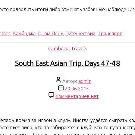
росто подводить итоги либо отмечать забавные наблюдения
Games
,
Камбоджа
,
Пном Пень
,
Путешествия
,
Транспорт
Рубрики
Cambodia
Travels
South East Asian Trip. Days 47-48
Автор
Автор:
admin
записи
Дата
20.06.2015
записи
к
Комментариев
нет
записи
South
East
еперь время за игрой в «пул». Иногда удаётся сыграть кр
Asian
сто пьёт пиво, кто-то собирается в клуб. Кто-то путешеств
Trip.
оте в офисе. Разные люди, разные истории. Но у всех 