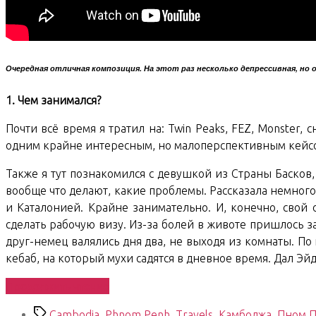
Очередная отличная композиция. На этот раз несколько депрессивная, но 
1. Чем занимался?
Почти всё время я тратил на: Twin Peaks, FEZ, Monster
одним крайне интересным, но малоперспективным кейсом.
Также я тут познакомился с девушкой из Страны Басков,
вообще что делают, какие проблемы. Рассказала немног
и Каталонией. Крайне занимательно. И, конечно, свой 
сделать рабочую визу. Из-за болей в животе пришлось з
друг-немец валялись дня два, не выходя из комнаты. По
кебаб, на который мухи садятся в дневное время. Дал Эйде
«South
Продолжить чтение
East
Метки
Cambodia
,
Phnom Penh
,
Travels
,
Камбоджа
,
Пном 