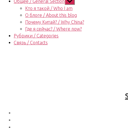
Показывать
Общее / General Section
подменю
Кто я такой / Who I am
О блоге / About this blog
Почему Китай? / Why China?
Где я сейчас? / Where now?
Рубрики / Categories
Связь / Contacts
S