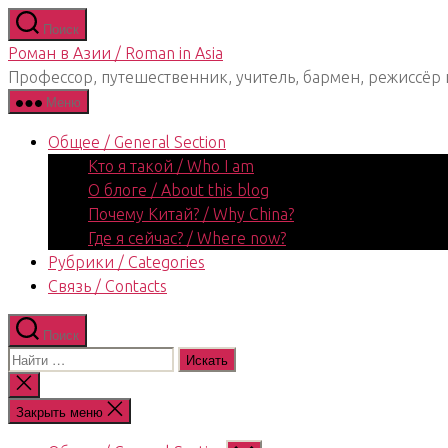
Перейти
Поиск
к
Роман в Азии / Roman in Asia
содержимому
Профессор, путешественник, учитель, бармен, режиссёр 
Меню
Общее / General Section
Кто я такой / Who I am
О блоге / About this blog
Почему Китай? / Why China?
Где я сейчас? / Where now?
Рубрики / Categories
Связь / Contacts
Поиск
Поиск:
Закрыть
поиск
Закрыть меню