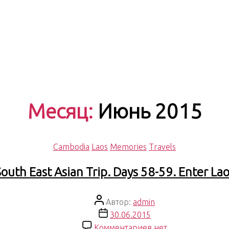
Месяц:
Июнь 2015
Рубрики
Cambodia
Laos
Memories
Travels
outh East Asian Trip. Days 58-59. Enter La
Автор
Автор:
admin
записи
Дата
30.06.2015
записи
к
Комментариев
нет