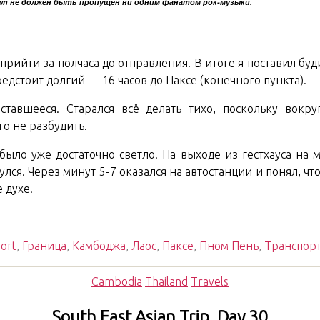
wn не должен быть пропущен ни одним фанатом рок-музыки.
прийти за полчаса до отправления. В итоге я поставил буди
редстоит долгий — 16 часов до Паксе (конечного пункта).
ставшееся. Старался всё делать тихо, поскольку вокру
го не разбудить.
ыло уже достаточно светло. На выходе из гестхауса на м
нулся. Через минут 5-7 оказался на автостанции и понял, ч
 духе.
ort
,
Граница
,
Камбоджа
,
Лаос
,
Паксе
,
Пном Пень
,
Транспор
Рубрики
Cambodia
Thailand
Travels
South East Asian Trip. Day 30