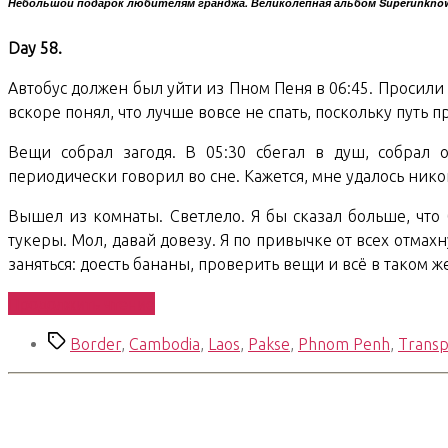
Небольшой подарок любителям гранджа. Великолепная альбом Superunkno
Day 58.
Автобус должен был уйти из Пном Пеня в 06:45. Просили 
вскоре понял, что лучше вовсе не спать, поскольку путь п
Вещи собрал загодя. В 05:30 сбегал в душ, собрал о
периодически говорил во сне. Кажется, мне удалось нико
Вышел из комнаты. Светлело. Я бы сказал больше, что б
тукеры. Мол, давай довезу. Я по привычке от всех отмах
заняться: доесть бананы, проверить вещи и всё в таком же
«South
Продолжить чтение
East
Метки
Border
,
Cambodia
,
Laos
,
Pakse
,
Phnom Penh
,
Transp
Asian
Trip.
Days
58-
59.