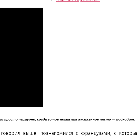
записи
South
East
Asian
Trip.
Days
95-
97.
Vietnam
is
ahead
 или просто пасмурно, когда готов покинуть насиженное место — подходит.
 говорил выше, познакомился с французами, с которы