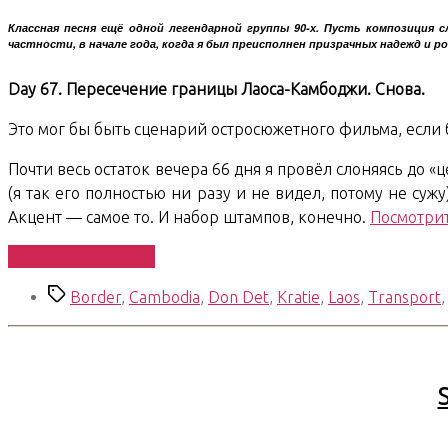
Классная песня ещё одной легендарной группы 90-х. Пусть композиция 
частности, в начале года, когда я был преисполнен призрачных надежд и ро
Day 67. Пересечение границы Лаоса-Камбоджи. Снова.
Это мог бы быть сценарий остросюжетного фильма, если б
Почти весь остаток вечера 66 дня я провёл слоняясь до 
(я так его полностью ни разу и не видел, потому не суж
Акцент — самое то. И набор штампов, конечно.
Посмотри
«South
Продолжить чтение
East
Метки
Border
,
Cambodia
,
Don Det
,
Kratie
,
Laos
,
Transport
Asian
Trip.
Day
67-
S
68.
Sayonara,
Laos.