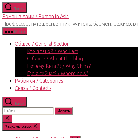
Перейти
Поиск
к
Роман в Азии / Roman in Asia
содержимому
Профессор, путешественник, учитель, бармен, режиссёр 
Меню
Общее / General Section
Кто я такой / Who I am
О блоге / About this blog
Почему Китай? / Why China?
Где я сейчас? / Where now?
Рубрики / Categories
Связь / Contacts
Поиск
Поиск:
Закрыть
поиск
Закрыть меню