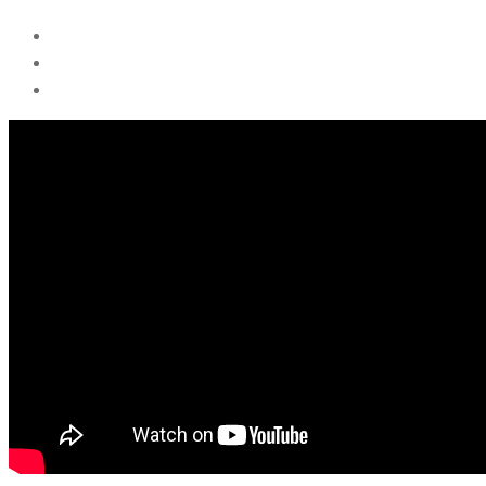
Vietnam
is
ahead»