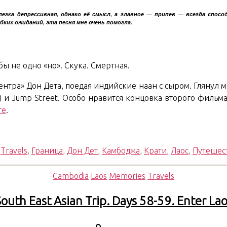
слегка депрессивная, однако её смысл, а главное — припев — всегда спо
бких ожиданий, эта песня мне очень помогла.
ы не одно «но». Скука. Смертная.
«центра» Дон Дета, поедая индийские наан с сыром. Гляну
у) и Jump Street. Особо нравится концовка второго фильма
те
.
,
Travels
,
Граница
,
Дон Дет
,
Камбоджа
,
Крати
,
Лаос
,
Путешес
Рубрики
Cambodia
Laos
Memories
Travels
outh East Asian Trip. Days 58-59. Enter La