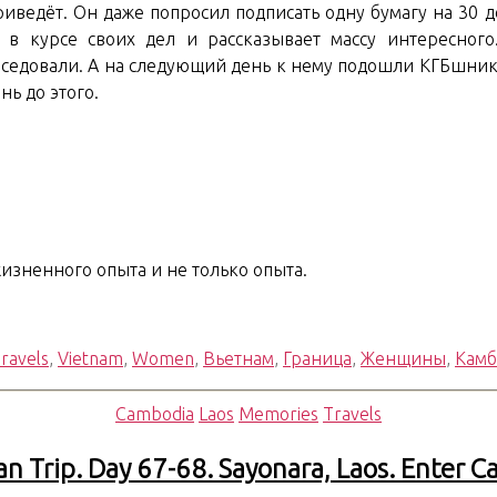
риведёт. Он даже попросил подписать одну бумагу на 30 
 в курсе своих дел и рассказывает массу интересного
седовали. А на следующий день к нему подошли КГБшники 
нь до этого.
жизненного опыта и не только опыта.
ravels
,
Vietnam
,
Women
,
Вьетнам
,
Граница
,
Женщины
,
Камб
Рубрики
Cambodia
Laos
Memories
Travels
an Trip. Day 67-68. Sayonara, Laos. Enter 