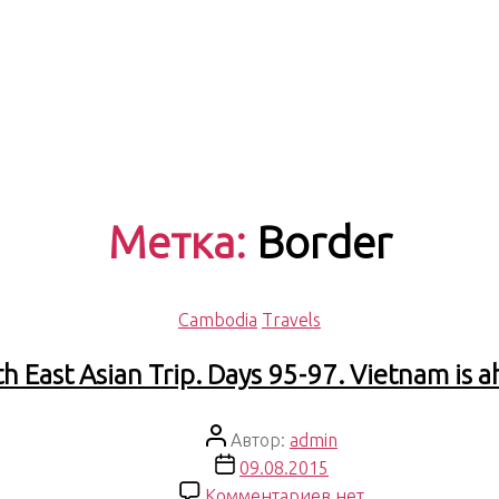
Метка:
Border
Рубрики
Cambodia
Travels
h East Asian Trip. Days 95-97. Vietnam is 
Автор
Автор:
admin
записи
Дата
09.08.2015
записи
к
Комментариев
нет