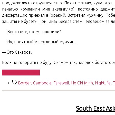
продолжилось сотрудничество. Пока не знаю, куда это п
печатью компании мне экземпляр), постоянно держит
диссертацию приехал в Горький. Встретил мужчину. Побе
защиты не будет». Причина? Беседа с тем человеком за де
— Вы знаете, с кем говорили?
— Ну, приятный и вежливый мужчина.
— Это Сахаров.
Больше говорить не буду. Скажем так, человек богатого 
«South
Продолжить чтение
East
Метки
Border
,
Cambodia
,
Farewell
,
Ho Chi Minh
,
Nightlife
,
T
Asian
Trip.
Days
95-
South East Asi
97.