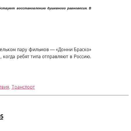
собствуют восстановлению душевного равновесия. В
л мельком пару фильмов — «Донни Браско»
, когда ребят типа отправляют в Россию.
твия
,
Транспорт
os