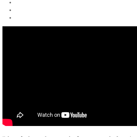
Enter
Cambodia.
Again»