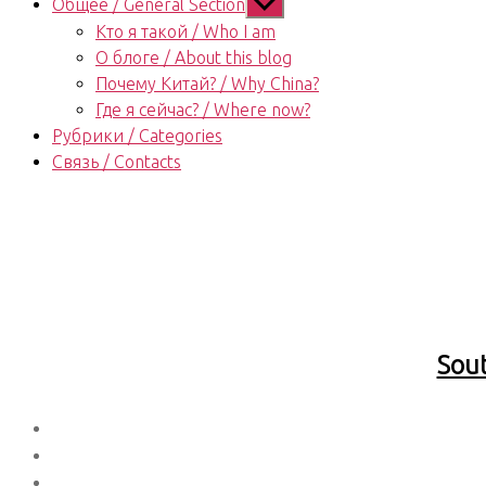
Показывать
Общее / General Section
подменю
Кто я такой / Who I am
О блоге / About this blog
Почему Китай? / Why China?
Где я сейчас? / Where now?
Рубрики / Categories
Связь / Contacts
Sout