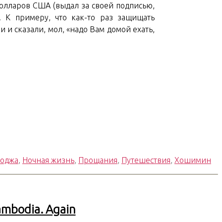
долларов США (выдал за своей подписью,
. К примеру, что как-то раз защищать
и сказали, мол, «надо Вам домой ехать,
оджа
,
Ночная жизнь
,
Прощания
,
Путешествия
,
Хошимин
Cambodia. Again