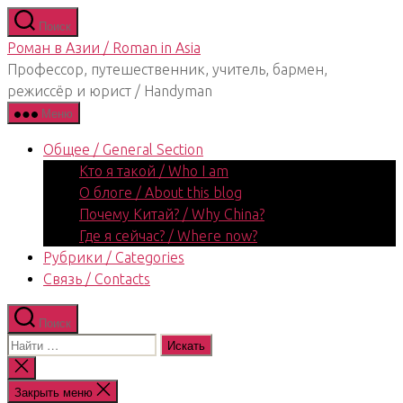
Перейти
Поиск
к
Роман в Азии / Roman in Asia
содержимому
Профессор, путешественник, учитель, бармен,
режиссёр и юрист / Handyman
Меню
Общее / General Section
Кто я такой / Who I am
О блоге / About this blog
Почему Китай? / Why China?
Где я сейчас? / Where now?
Рубрики / Categories
Связь / Contacts
Поиск
Поиск:
Закрыть
поиск
Закрыть меню