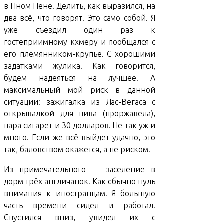
в Пном Пене. Делить, как выразился, на
два всё, что говорят. Это само собой. Я
уже съездил один раз к
гостеприимному кхмеру и пообщался с
его племянником-крупье. С хорошими
задатками жулика. Как говорится,
будем надеяться на лучшее. А
максимальный мой риск в данной
ситуации: зажигалка из Лас-Вегаса с
открывалкой для пива (проржавела),
пара сигарет и 30 долларов. Не так уж и
много. Если же всё выйдет удачно, это
так, баловством окажется, а не риском.
Из примечательного — заселение в
дорм трёх англичанок. Как обычно нуль
внимания к иностранцам. Я большую
часть времени сидел и работал.
Спустился вниз, увидел их с