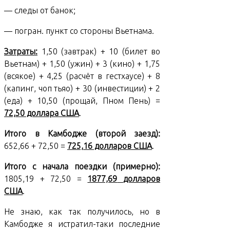
— следы от банок;
— погран. пункт со стороны Вьетнама.
Затраты:
1,50 (завтрак) + 10 (билет во
Вьетнам) + 1,50 (ужин) + 3 (кино) + 1,75
(всякое) + 4,25 (расчёт в гестхаусе) + 8
(капинг, чоп тьяо) + 30 (инвестиции) + 2
(еда) + 10,50 (прощай, Пном Пень) =
72,50 доллара США
.
Итого в Камбодже (второй заезд):
652,66 + 72,50 =
725,16
долларов США
.
Итого с начала поездки (примерно):
1805,19 + 72,50 =
1877,69
долларов
США
.
Не знаю, как так получилось, но в
Камбодже я истратил-таки последние