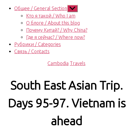
Показывать
Общее / General Section
подменю
Кто я такой / Who I am
О блоге / About this blog
Почему Китай? / Why China?
Где я сейчас? / Where now?
Рубрики / Categories
Связь / Contacts
Рубрики
Cambodia
Travels
South East Asian Trip.
Days 95-97. Vietnam is
ahead