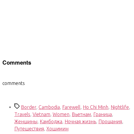
Comments
comments
Метки
Border
,
Cambodia
,
Farewell
,
Ho Chi Minh
,
Nightlife
,
Travels
,
Vietnam
,
Women
,
Вьетнам
,
Граница
,
Женщины
,
Камбоджа
,
Ночная жизнь
,
Прощания
,
Путешествия
,
Хошимин