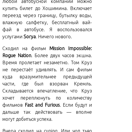
любой автобусной компании можно
купить билет до Хошимина. Включает
переезд через границу, бутылку воды,
влажную салфетку, бесплатный вай-
фай в автобусе. Я воспользовался
услугами
Sorya
. Ничего нового.
Сходил на фильм
Mission Impossible:
Rogue Nation
. Более двух часов экшна.
Время пролетает незаметно. Том Круз
не перестаёт удивлять. И сам фильм
куда вразумительнее предыдущей
части, где был взорван Кремль.
Складывается впечатление, что Круз
хочет переплюнуть по количеству
фильмов
Fast and Furious
. Если будут и
дальше так действовать — вполне
могут добиться успеха.
Вчера сходил на cuping. Или чоп тьяо