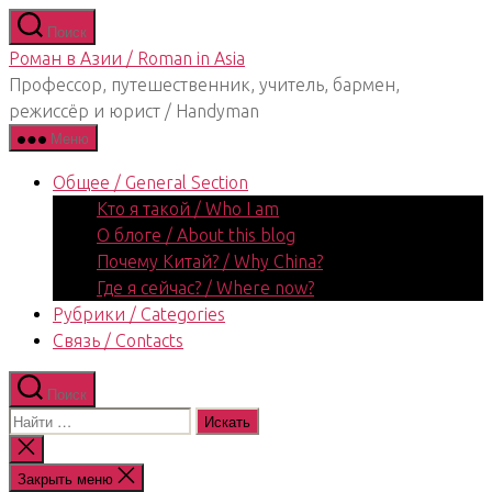
Перейти
Поиск
к
Роман в Азии / Roman in Asia
содержимому
Профессор, путешественник, учитель, бармен,
режиссёр и юрист / Handyman
Меню
Общее / General Section
Кто я такой / Who I am
О блоге / About this blog
Почему Китай? / Why China?
Где я сейчас? / Where now?
Рубрики / Categories
Связь / Contacts
Поиск
Поиск:
Закрыть
поиск
Закрыть меню