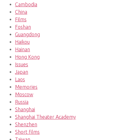
Cambodia
China
Films
Foshan
Guangdong
Haikou
Hainan
Hong Kong
Issues
Japan
Laos
Memories
Moscow
Russia
Shanghai
Shanghai Theater Academy
Shenzhen
Short films
Taiwan