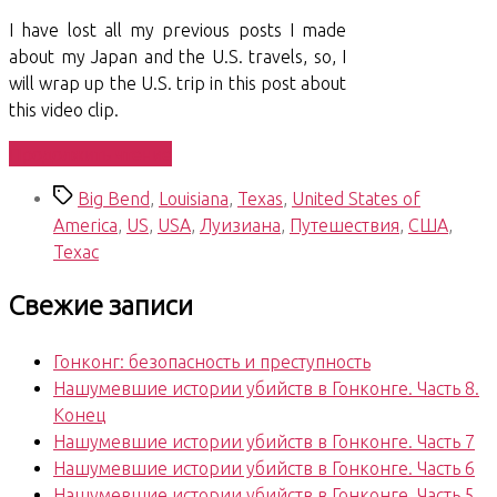
I have lost all my previous posts I made
about my Japan and the U.S. travels, so, I
will wrap up the U.S. trip in this post about
this video clip.
«U.S.
Продолжить чтение
travels
Метки
Big Bend
,
Louisiana
,
Texas
,
United States of
2019.
America
,
US
,
USA
,
Луизиана
,
Путешествия
,
США
,
Video!
Техас
/
Путешествие
Свежие записи
в
США
Гонконг: безопасность и преступность
в
Нашумевшие истории убийств в Гонконге. Часть 8.
2019.
Конец
Видео!»
Нашумевшие истории убийств в Гонконге. Часть 7
Нашумевшие истории убийств в Гонконге. Часть 6
Нашумевшие истории убийств в Гонконге. Часть 5