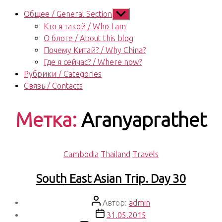
Показывать
Общее / General Section
подменю
Кто я такой / Who I am
О блоге / About this blog
Почему Китай? / Why China?
Где я сейчас? / Where now?
Рубрики / Categories
Связь / Contacts
Метка:
Aranyaprathet
Рубрики
Cambodia
Thailand
Travels
South East Asian Trip. Day 30
Автор
Автор:
admin
записи
Дата
31.05.2015