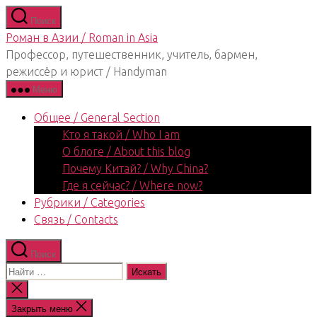
Перейти
Поиск
к
Роман в Азии / Roman in Asia
содержимому
Профессор, путешественник, учитель, бармен,
режиссёр и юрист / Handyman
Меню
Общее / General Section
Кто я такой / Who I am
О блоге / About this blog
Почему Китай? / Why China?
Где я сейчас? / Where now?
Рубрики / Categories
Связь / Contacts
Поиск
Поиск:
Закрыть
поиск
Закрыть меню