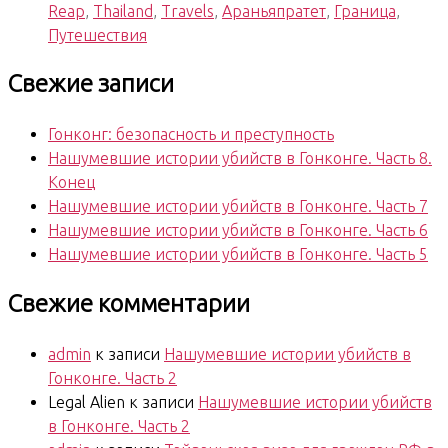
Reap
,
Thailand
,
Travels
,
Араньяпратет
,
Граница
,
Trip.
Путешествия
Day
30»
Свежие записи
Гонконг: безопасность и преступность
Нашумевшие истории убийств в Гонконге. Часть 8.
Конец
Нашумевшие истории убийств в Гонконге. Часть 7
Нашумевшие истории убийств в Гонконге. Часть 6
Нашумевшие истории убийств в Гонконге. Часть 5
Свежие комментарии
admin
к записи
Нашумевшие истории убийств в
Гонконге. Часть 2
Legal Alien
к записи
Нашумевшие истории убийств
в Гонконге. Часть 2