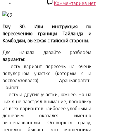
записи
к
Комментариев
нет
записи
South
East
Day 30. Или инструкция по
Asian
пересечению границы Тайланда и
Trip.
Камбоджи, выезжая с тайской стороны.
Day
30
Для начала давайте разберём
варианты
:
— есть вариант пересечь на очень
популярном участке (которым я и
воспользовался) — Араньяпратет-
Пойпет;
— есть и другие участки, южнее. Но на
них я не заострял внимание, поскольку
из всех вариантов наиболее удобным и
дешёвым оказался именно
вышеназванный. Оговорюсь сразу,
нередко бывает, что мошенники