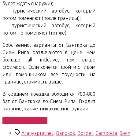
будет ждать снаружи);
— туристический автобус, который
потом поменяют (после границы);
— туристический автобус, который
потом не поменяют (тот же).
Собственно, варианты от Бангкока до
Сием Рипа различаются в цене. Чем
больше all inclusive, тем выше
стоимость. Если хочется пройти с гидом
или помощником все трудности на
границе, стоимость выше.
В среднем поездка обходится 700-800
бат от Бангкока до Сием Рипа. Входит
питание, какие-никакие инструкции.
«South
Продолжить чтение
East
Метки
Aranyaprathet
,
Bangkok
,
Border
,
Cambodia
,
Siem
Asian