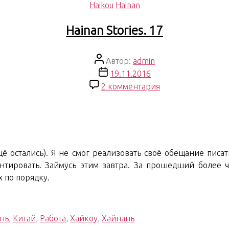
Рубрики
Haikou
Hainan
Hainan Stories. 17
Автор
Автор:
admin
записи
Дата
19.11.2016
записи
к
2 комментария
записи
Hainan
Stories.
17
щё остались). Я не смог реализовать своё обещание писа
нтировать. Займусь этим завтра. За прошедший более 
 по порядку.
нь
,
Китай
,
Работа
,
Хайкоу
,
Хайнань