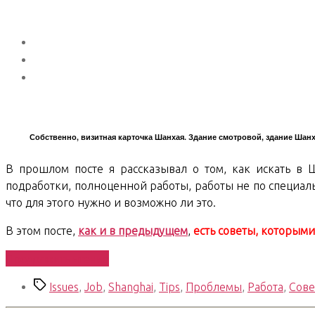
Собственно, визитная карточка Шанхая. Здание смотровой, здание Шанх
В прошлом посте я рассказывал о том, как искать в Ш
подработки, полноценной работы, работы не по специально
что для этого нужно и возможно ли это.
В этом посте,
как и в предыдущем
,
есть советы, которым
«Как
Продолжить чтение
искать
Метки
Issues
,
Job
,
Shanghai
,
Tips
,
Проблемы
,
Работа
,
Сов
подработки
в