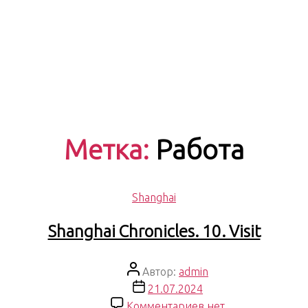
Метка:
Работа
Рубрики
Shanghai
Shanghai Chronicles. 10. Visit
Автор
Автор:
admin
записи
Дата
21.07.2024
записи
к
Комментариев
нет