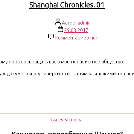
Shanghai Chronicles. 01
Автор
Автор:
admin
записи
Дата
29.03.2017
записи
к
Комментариев
нет
записи
Shanghai
Chronicles.
ому пора возвращать вас в моё ненавистное общество.
01
давал документы в университеты, занимался какими-то с
Рубрики
Issues
Shanghai