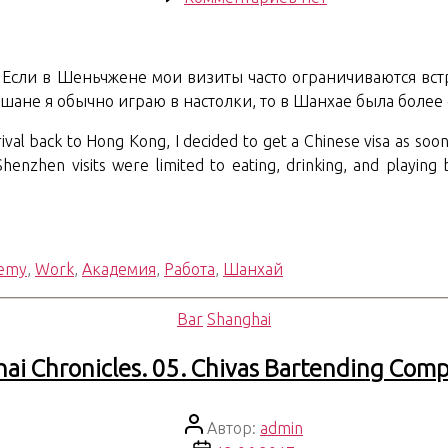
записи
Shanghai
Chronicles.
Если в Шеньчжене мои визиты часто ограничиваются встр
10.
ошане я обычно играю в настолки, то в Шанхае была боле
Visit
ival back to Hong Kong, I decided to get a Chinese visa as soo
enzhen visits were limited to eating, drinking, and playin
demy
,
Work
,
Академия
,
Работа
,
Шанхай
Рубрики
Bar
Shanghai
ai Chronicles. 05. Chivas Bartending Comp
Автор
Автор:
admin