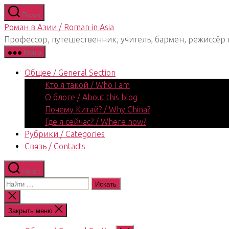
Перейти
Поиск
к
Роман в Азии / Roman in Asia
содержимому
Профессор, путешественник, учитель, бармен, режиссёр 
Меню
Общее / General Section
Кто я такой / Who I am
О блоге / About this blog
Почему Китай? / Why China?
Где я сейчас? / Where now?
Рубрики / Categories
Связь / Contacts
Поиск
Поиск:
Закрыть
поиск
Закрыть меню