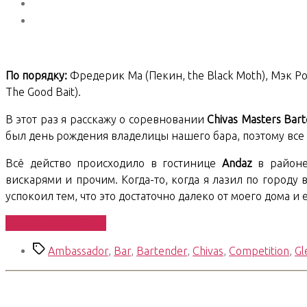
По порядку:
Фредерик Ма (Пекин, the Black Moth), Мэк Ро
The Good Bait).
В этот раз я расскажу о соревновании
Chivas Masters Bar
был день рождения владелицы нашего бара, поэтому все из
Всё действо происходило в гостинице
Andaz
в районе 
вискарями и прочим. Когда-то, когда я лазил по городу 
успокоил тем, что это достаточно далеко от моего дома и 
«Shanghai
Продолжить чтение
Chronicles.
Метки
Ambassador
,
Bar
,
Bartender
,
Chivas
,
Competition
,
Gl
05.
Chivas
Bartending
Competition»