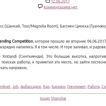
записи
Дата
12.06.2017
записи
к
Комментариев
нет
записи
Shanghai
Chronicles.
сс (Шанхай, Tour/Magnolia Room), Бастиен Циокка (Гуанчжо
05.
Chivas
Bartending
tending Competition
, которое прошло во вторник 06.06.2017
Competition
рядно напились. Я в том числе. И горе заливал, и радоват
Xintiandi (Синтхиенди). Это большая высотка, напрот
в поисках работы, я приметил это место, но зайти постесн
ехать напряжно.
enlivet
,
Job
,
Амбассадор
,
Бар
,
Бармен
,
Гленливет
,
Работа
,
Со
Рубрики
Issues
Shanghai