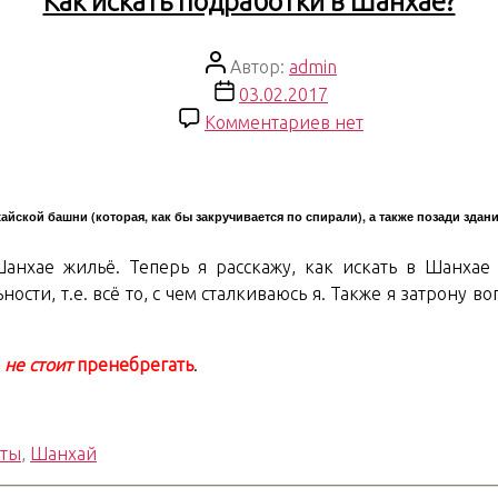
Как искать подработки в Шанхае?
Автор
Автор:
admin
записи
Дата
03.02.2017
записи
к
Комментариев
нет
записи
Как
искать
айской башни (которая, как бы закручивается по спирали), а также позади зд
подработки
в
анхае жильё. Теперь я расскажу, как искать в Шанхае 
Шанхае?
сти, т.е. всё то, с чем сталкиваюсь я. Также я затрону во
и
не стоит
пренебрегать
.
еты
,
Шанхай