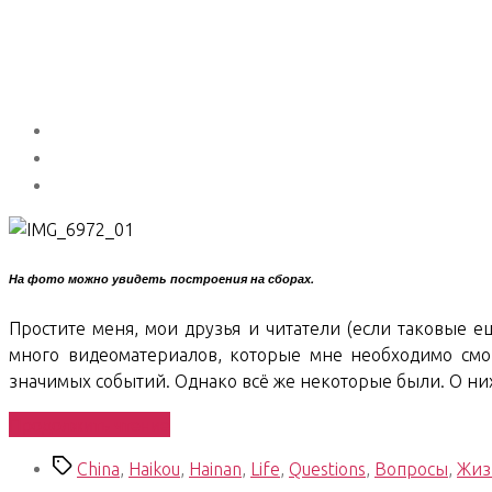
Шанхае?»
На фото можно увидеть построения на сборах.
Простите меня, мои друзья и читатели (если таковые е
много видеоматериалов, которые мне необходимо смо
значимых событий. Однако всё же некоторые были. О них
«Hainan
Продолжить чтение
Stories.
Метки
China
,
Haikou
,
Hainan
,
Life
,
Questions
,
Вопросы
,
Жиз
17»