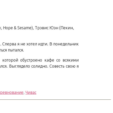
у, Hope & Sesame), Трэвис Юэн (Пекин,
. Сперва я не хотел идти. В понедельник
ься пытался.
ив которой обустроено кафе со всякими
ялся. Выглядело солидно. Совесть свою я
ревнование
,
Чивас