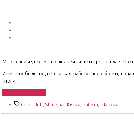
Много воды утекло с последней записи про Шанхай. Поэт
Итак. Что было тогда? Я искал работу, подработки, по
итоги.
«Shanghai
Продолжить чтение
Chronicles.
Метки
China
,
Job
,
Shanghai
,
Китай
,
Работа
,
Шанхай
01»