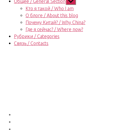
Показывать
Общее / General Section
подменю
Кто я такой / Who I am
О блоге / About this blog
Почему Китай? / Why China?
Где я сейчас? / Where now?
Рубрики / Categories
Связь / Contacts