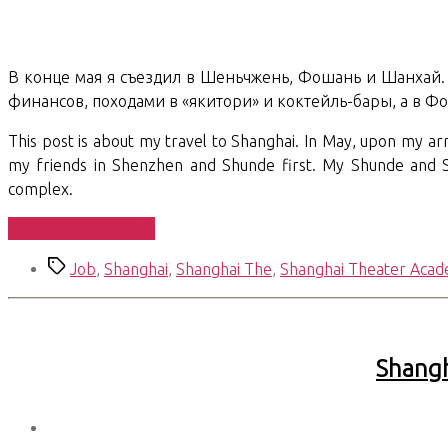
В конце мая я съездил в Шеньчжень, Фошань и Шанхай. 
финансов, походами в «якитори» и коктейль-бары, а в Ф
This post is about my travel to Shanghai. In May, upon my arr
my friends in Shenzhen and Shunde first. My Shunde and Sh
complex.
«Shanghai
Продолжить чтение
Chronicles.
Метки
Job
,
Shanghai
,
Shanghai The
,
Shanghai Theater Aca
10.
Visit»
Shangh