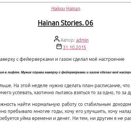
Рубрики
Haikou
Hainan
Hainan Stories. 06
Автор
Автор:
admin
записи
Дата
31.10.2015
записи
ия в лифте. Мужик справа наверху с фейерверками и газом сделал моё настр
ьше. На этой неделе нужно сделать план-расписание, что я
чего успевать, хаотично пытаясь взяться то за одно, то за д
ность найти нормальную работу со стабильным доходом. Д
но пребывало многие годы, хочу его улучшить, хочу налад
ребуется уйма времени и денег. Ни тем, ни другим я не ра