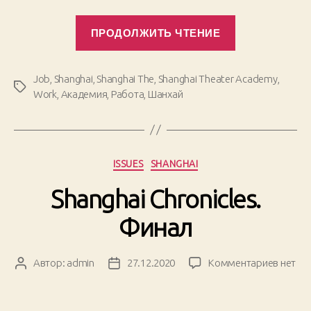
«Shanghai
ПРОДОЛЖИТЬ ЧТЕНИЕ
Chronicles.
10.
Visit»
Job
,
Shanghai
,
Shanghai The
,
Shanghai Theater Academy
,
Метки
Work
,
Академия
,
Работа
,
Шанхай
Рубрики
ISSUES
SHANGHAI
Shanghai Chronicles.
Финал
к
Автор:
admin
27.12.2020
Комментариев
нет
Автор
Дата
записи
записи
записи
Shangh
Chronic