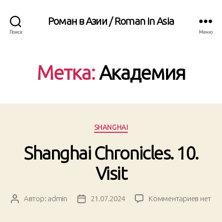
Роман в Азии / Roman in Asia
Поиск
Меню
Метка:
Академия
Рубрики
SHANGHAI
Shanghai Chronicles. 10.
Visit
к
Автор:
admin
21.07.2024
Комментариев
нет
Автор
Дата
записи
записи
записи
Shangh