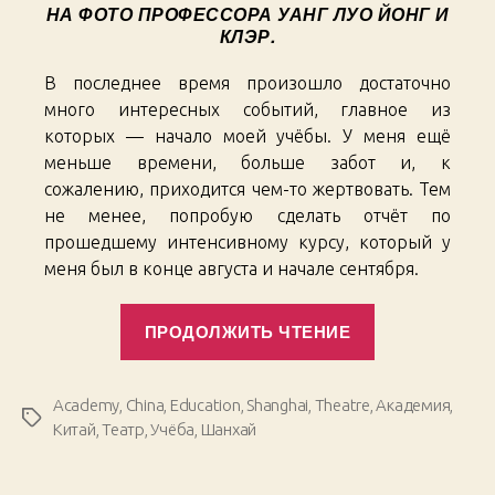
НА ФОТО ПРОФЕССОРА УАНГ ЛУО ЙОНГ И
КЛЭР.
В последнее время произошло достаточно
много интересных событий, главное из
которых — начало моей учёбы. У меня ещё
меньше времени, больше забот и, к
сожалению, приходится чем-то жертвовать. Тем
не менее, попробую сделать отчёт по
прошедшему интенсивному курсу, который у
меня был в конце августа и начале сентября.
«Shanghai
ПРОДОЛЖИТЬ ЧТЕНИЕ
Chronicles.
08.
STA
Academy
,
China
,
Education
,
Shanghai
,
Theatre
,
Академия
,
Метки
Beginning»
Китай
,
Театр
,
Учёба
,
Шанхай