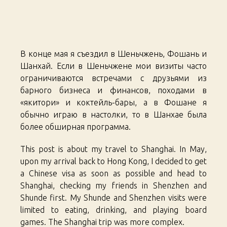
Chronic
10.
Visit
В конце мая я съездил в Шеньчжень, Фошань и
Шанхай. Если в Шеньчжене мои визиты часто
ограничиваются встречами с друзьями из
барного бизнеса и финансов, походами в
«якитори» и коктейль-бары, а в Фошане я
обычно играю в настолки, то в Шанхае была
более обширная программа.
This post is about my travel to Shanghai. In May,
upon my arrival back to Hong Kong, I decided to get
a Chinese visa as soon as possible and head to
Shanghai, checking my friends in Shenzhen and
Shunde first. My Shunde and Shenzhen visits were
limited to eating, drinking, and playing board
games. The Shanghai trip was more complex.