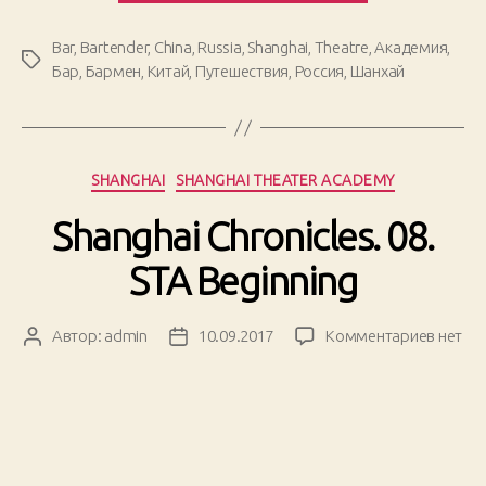
Финал»
Bar
,
Bartender
,
China
,
Russia
,
Shanghai
,
Theatre
,
Академия
,
Метки
Бар
,
Бармен
,
Китай
,
Путешествия
,
Россия
,
Шанхай
Рубрики
SHANGHAI
SHANGHAI THEATER ACADEMY
Shanghai Chronicles. 08.
STA Beginning
к
Автор:
admin
10.09.2017
Комментариев
нет
Автор
Дата
записи
записи
записи
Shangh
Chronic
08.
STA
Beginni