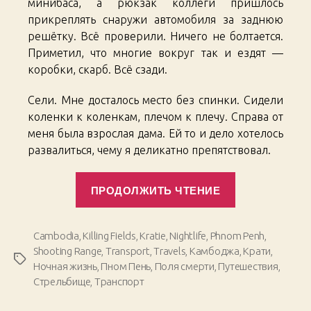
минибаса, а рюкзак коллеги пришлось
прикреплять снаружи автомобиля за заднюю
решётку. Всё проверили. Ничего не болтается.
Приметил, что многие вокруг так и ездят —
коробки, скарб. Всё сзади.
Сели. Мне досталось место без спинки. Сидели
коленки к коленкам, плечом к плечу. Справа от
меня была взрослая дама. Ей то и дело хотелось
развалиться, чему я деликатно препятствовал.
«South
ПРОДОЛЖИТЬ ЧТЕНИЕ
East
Asian
Trip.
Cambodia
,
Killing Fields
,
Kratie
,
Nightlife
,
Phnom Penh
,
Days
Shooting Range
,
Transport
,
Travels
,
Камбоджа
,
Крати
,
Метки
69-
Ночная жизнь
,
Пном Пень
,
Поля смерти
,
Путешествия
,
73»
Стрельбище
,
Транспорт