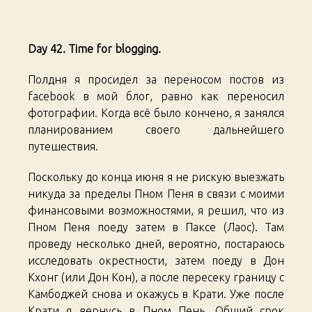
Asian
Trip.
Days
Day 42. Time for blogging.
42-
43
Полдня я просидел за переносом постов из
facebook в мой блог, равно как переносил
фотографии. Когда всё было кончено, я занялся
планированием своего дальнейшего
путешествия.
Поскольку до конца июня я не рискую выезжать
никуда за пределы Пном Пеня в связи с моими
финансовыми возможностями, я решил, что из
Пном Пеня поеду затем в Паксе (Лаос). Там
проведу несколько дней, вероятно, постараюсь
исследовать окрестности, затем поеду в Дон
Кхонг (или Дон Кон), а после пересеку границу с
Камбоджей снова и окажусь в Крати. Уже после
Крати я вернусь в Пном Пень. Общий срок