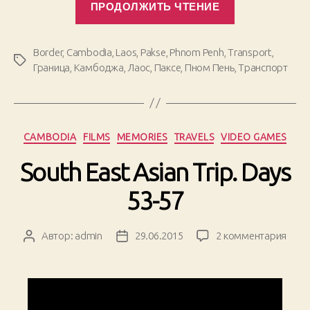
ПРОДОЛЖИТЬ ЧТЕНИЕ
East
Asian
Trip.
Border
,
Cambodia
,
Laos
,
Pakse
,
Phnom Penh
,
Transport
,
Метки
Days
Граница
,
Камбоджа
,
Лаос
,
Паксе
,
Пном Пень
,
Транспорт
58-
59.
Enter
Laos»
Рубрики
CAMBODIA
FILMS
MEMORIES
TRAVELS
VIDEO GAMES
South East Asian Trip. Days
53-57
к
Автор:
admin
29.06.2015
2 комментария
Автор
Дата
запи
записи
записи
Sout
East
Asian