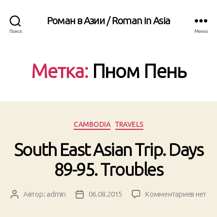
Роман в Азии / Roman in Asia
Поиск
Меню
Метка:
Пном Пень
Рубрики
CAMBODIA
TRAVELS
South East Asian Trip. Days
89-95. Troubles
к
Автор:
admin
06.08.2015
Комментариев
нет
Автор
Дата
записи
записи
записи
South