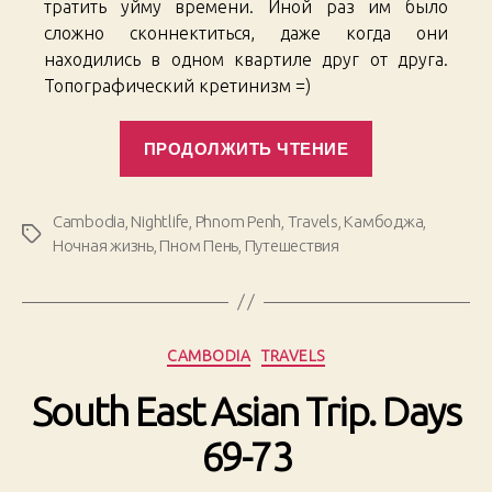
тратить уйму времени. Иной раз им было
сложно сконнектиться, даже когда они
находились в одном квартиле друг от друга.
Топографический кретинизм =)
«South
ПРОДОЛЖИТЬ ЧТЕНИЕ
East
Asian
Trip.
Cambodia
,
Nightlife
,
Phnom Penh
,
Travels
,
Камбоджа
,
Метки
Days
Ночная жизнь
,
Пном Пень
,
Путешествия
74-
77»
Рубрики
CAMBODIA
TRAVELS
South East Asian Trip. Days
69-73