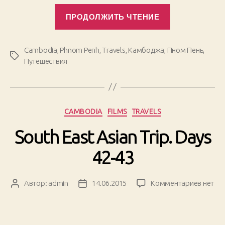
«South
ПРОДОЛЖИТЬ ЧТЕНИЕ
East
Asian
Trip.
Cambodia
,
Phnom Penh
,
Travels
,
Камбоджа
,
Пном Пень
,
Метки
Days
Путешествия
44-
46»
Рубрики
CAMBODIA
FILMS
TRAVELS
South East Asian Trip. Days
42-43
к
Автор:
admin
14.06.2015
Комментариев
нет
Автор
Дата
записи
записи
записи
South
East