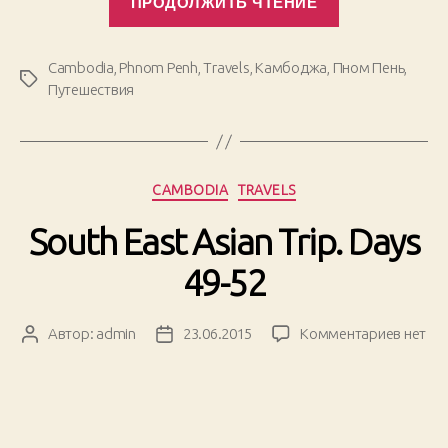
ПРОДОЛЖИТЬ ЧТЕНИЕ
East
Asian
Trip.
Cambodia
,
Phnom Penh
,
Travels
,
Камбоджа
,
Пном Пень
,
Метки
Days
Путешествия
53-
57»
Рубрики
CAMBODIA
TRAVELS
South East Asian Trip. Days
49-52
к
Автор:
admin
23.06.2015
Комментариев
нет
Автор
Дата
записи
записи
записи
South
East
Asian
Trip.