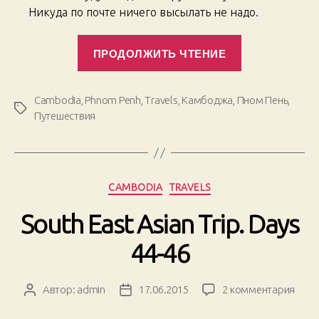
Никуда по почте ничего высылать не надо.
«South
ПРОДОЛЖИТЬ ЧТЕНИЕ
East
Asian
Trip.
Cambodia
,
Phnom Penh
,
Travels
,
Камбоджа
,
Пном Пень
,
Метки
Days
Путешествия
47-
48»
Рубрики
CAMBODIA
TRAVELS
South East Asian Trip. Days
44-46
к
Автор:
admin
17.06.2015
2 комментария
Автор
Дата
запи
записи
записи