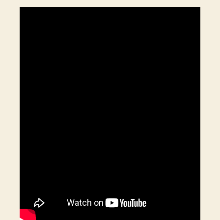
East
Asian
Trip.
Days
89-
95.
Troubl