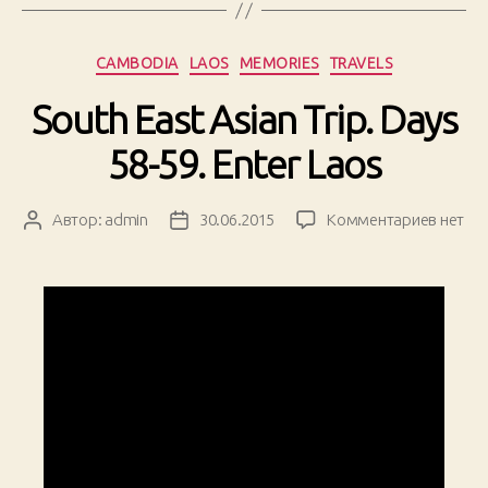
Рубрики
CAMBODIA
LAOS
MEMORIES
TRAVELS
South East Asian Trip. Days
58-59. Enter Laos
к
Автор:
admin
30.06.2015
Комментариев
нет
Автор
Дата
записи
записи
записи
South
East
Asian
Trip.
Days
58-
59.
Enter
Laos