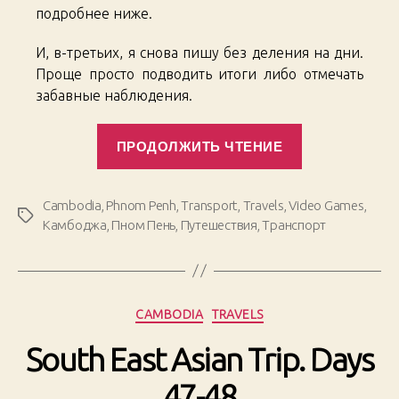
подробнее ниже.
И, в-третьих, я снова пишу без деления на дни.
Проще просто подводить итоги либо отмечать
забавные наблюдения.
«South
ПРОДОЛЖИТЬ ЧТЕНИЕ
East
Asian
Trip.
Cambodia
,
Phnom Penh
,
Transport
,
Travels
,
Video Games
,
Метки
Days
Камбоджа
,
Пном Пень
,
Путешествия
,
Транспорт
49-
52»
Рубрики
CAMBODIA
TRAVELS
South East Asian Trip. Days
47-48