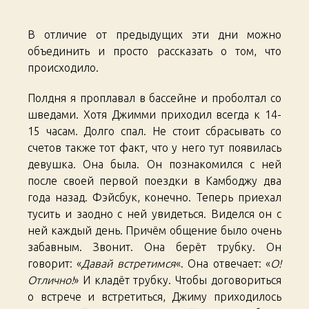
Trip.
Days
В отличие от предыдущих эти дни можно
74-
77
объединить и просто рассказать о том, что
происходило.
Полдня я проплавал в бассейне и проболтал со
шведами. Хотя Джимми приходил всегда к 14-
15 часам. Долго спал. Не стоит сбрасывать со
счетов также тот факт, что у него тут появилась
девушка. Она была. Он познакомился с ней
после своей первой поездки в Камбоджу два
года назад. Фэйсбук, конечно. Теперь приехал
тусить и заодно с ней увидеться. Виделся он с
ней каждый день. Причём общение было очень
забавным. Звонит. Она берёт трубку. Он
говорит: «
Давай встретимся
«. Она отвечает: «
О!
Отлично!
» И кладёт трубку. Чтобы договориться
о встрече и встретиться, Джиму приходилось