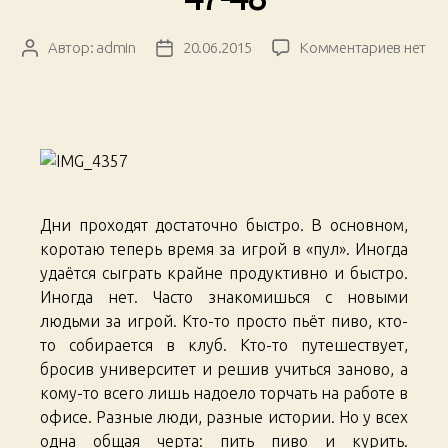
к
Автор:
admin
20.06.2015
Комментариев
нет
Автор
Дата
записи
записи
записи
South
East
Asian
Trip.
Days
47-
48
Дни проходят достаточно быстро. В основном,
коротаю теперь время за игрой в «пул». Иногда
удаётся сыграть крайне продуктивно и быстро.
Иногда нет. Часто знакомишься с новыми
людьми за игрой. Кто-то просто пьёт пиво, кто-
то собирается в клуб. Кто-то путешествует,
бросив университет и решив учиться заново, а
кому-то всего лишь надоело торчать на работе в
офисе. Разные люди, разные истории. Но у всех
одна общая черта: пить пиво и курить.