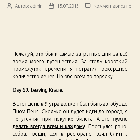
к
Автор:
admin
15.07.2015
Комментариев
нет
Автор
Дата
записи
записи
записи
South
East
Asian
Trip.
Days
Пожалуй, это были самые затратные дни за всё
69-
73
время моего путешествия. За столь короткий
промежуток времени я потратил рекордное
количество денег. Но обо всём по порядку.
Day 69. Leaving Kratie.
В этот день в 9 утра должен был быть автобус до
Пном Пеня. Сколько он будет идти до города, я
не уточнял при покупке билета. А это
нужно
делать всегда всем и каждому
. Проснулся рано,
собрал вещи, сел в ресторане, взял блин с