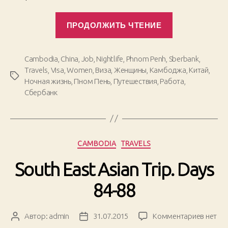
«South
ПРОДОЛЖИТЬ ЧТЕНИЕ
East
Asian
Trip.
Cambodia
,
China
,
Job
,
Nightlife
,
Phnom Penh
,
Sberbank
,
Days
Travels
,
Visa
,
Women
,
Виза
,
Женщины
,
Камбоджа
,
Китай
,
Метки
89-
Ночная жизнь
,
Пном Пень
,
Путешествия
,
Работа
,
95.
Сбербанк
Troubles»
Рубрики
CAMBODIA
TRAVELS
South East Asian Trip. Days
84-88
к
Автор:
admin
31.07.2015
Комментариев
нет
Автор
Дата
записи
записи
записи