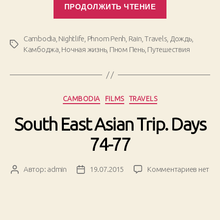
ПРОДОЛЖИТЬ ЧТЕНИЕ
East
Asian
Trip.
Cambodia
,
Nightlife
,
Phnom Penh
,
Rain
,
Travels
,
Дождь
,
Метки
Days
Камбоджа
,
Ночная жизнь
,
Пном Пень
,
Путешествия
84-
88»
Рубрики
CAMBODIA
FILMS
TRAVELS
South East Asian Trip. Days
74-77
к
Автор:
admin
19.07.2015
Комментариев
нет
Автор
Дата
записи
записи
записи
South
East
Asian