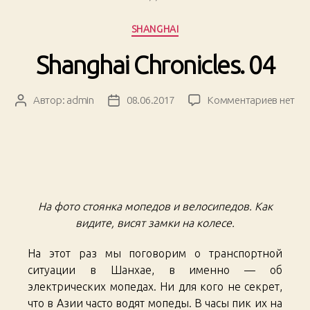
барный
топ»
Рубрики
SHANGHAI
Shanghai Chronicles. 04
к
Автор:
admin
08.06.2017
Комментариев
нет
Автор
Дата
записи
записи
записи
Shangh
Chronic
04
На фото стоянка мопедов и велосипедов. Как
видите, висят замки на колесе.
На этот раз мы поговорим о транспортной
ситуации в Шанхае, в именно — об
электрических мопедах. Ни для кого не секрет,
что в Азии часто водят мопеды. В часы пик их на