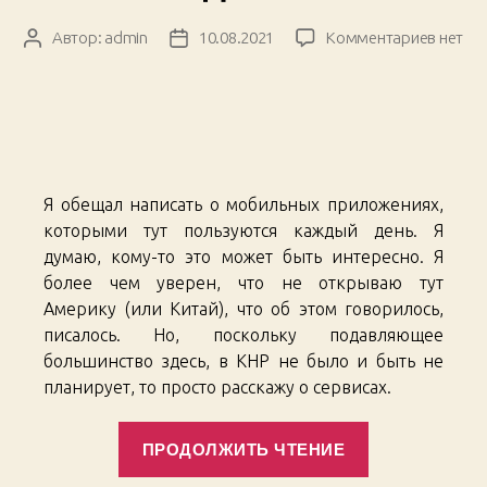
к
Автор:
admin
10.08.2021
Комментариев
нет
Автор
Дата
записи
записи
записи
Mobile
Apps
for
Everyd
Use
Я обещал написать о мобильных приложениях,
/
Мобил
которыми тут пользуются каждый день. Я
прило
думаю, кому-то это может быть интересно. Я
на
более чем уверен, что не открываю тут
кажды
Америку (или Китай), что об этом говорилось,
день
писалось. Но, поскольку подавляющее
большинство здесь, в КНР не было и быть не
планирует, то просто расскажу о сервисах.
«Mobile
ПРОДОЛЖИТЬ ЧТЕНИЕ
Apps
for