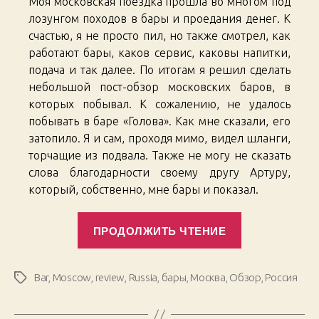
Моя московская поездка прошла во многом под
Москов
барны
лозунгом походов в бары и проедания денег. К
топ
счастью, я не просто пил, но также смотрел, как
работают бары, каков сервис, каковы напитки,
подача и так далее. По итогам я решил сделать
небольшой пост-обзор московских баров, в
которых побывал. К сожалению, не удалось
побывать в баре «Голова». Как мне сказали, его
затопило. Я и сам, проходя мимо, видел шланги,
торчащие из подвала. Также не могу не сказать
слова благодарности своему другу Артуру,
который, собственно, мне бары и показал.
«Moscow
ПРОДОЛЖИТЬ ЧТЕНИЕ
Bar
Top
List
Bar
,
Moscow
,
review
,
Russia
,
бары
,
Москва
,
Обзор
,
Россия
Метки
/
Московский