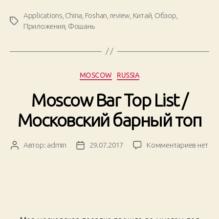
Everyday
Applications
,
China
,
Foshan
,
review
,
Китай
,
Обзор
,
Метки
Use
Приложения
,
Фошань
/
Мобильные
приложения
на
Рубрики
MOSCOW
RUSSIA
каждый
день»
Moscow Bar Top List /
Московский барный топ
к
Автор:
admin
29.07.2017
Комментариев
нет
Автор
Дата
записи
записи
записи
Mosco
Bar
Top
List
/