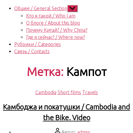
Показывать
Общее / General Section
подменю
Кто я такой / Who I am
О блоге / About this blog
Почему Китай? / Why China?
Где я сейчас? / Where now?
Рубрики / Categories
Связь / Contacts
Метка:
Кампот
Рубрики
Cambodia
Short films
Travels
Камбоджа и покатушки / Cambodia and
the Bike. Video
Автор
Автор:
admin