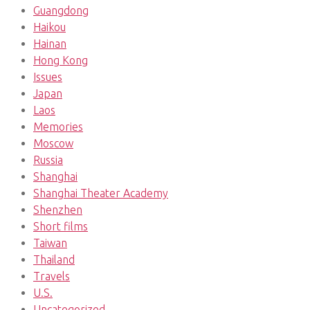
Guangdong
Haikou
Hainan
Hong Kong
Issues
Japan
Laos
Memories
Moscow
Russia
Shanghai
Shanghai Theater Academy
Shenzhen
Short films
Taiwan
Thailand
Travels
U.S.
Uncategorized