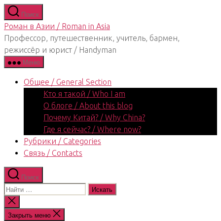
Перейти
Поиск
к
Роман в Азии / Roman in Asia
содержимому
Профессор, путешественник, учитель, бармен,
режиссёр и юрист / Handyman
Меню
Общее / General Section
Кто я такой / Who I am
О блоге / About this blog
Почему Китай? / Why China?
Где я сейчас? / Where now?
Рубрики / Categories
Связь / Contacts
Поиск
Поиск:
Закрыть
поиск
Закрыть меню