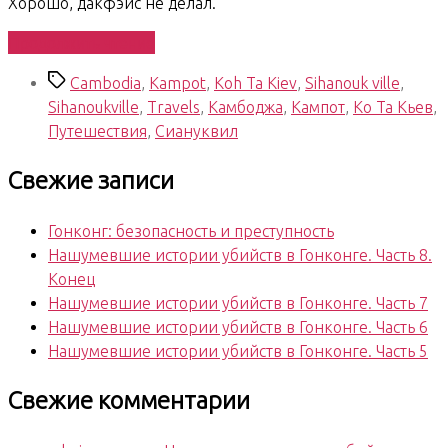
Хорошо, дакфэйс не делал.
«South
Продолжить чтение
East
Метки
Cambodia
,
Kampot
,
Koh Ta Kiev
,
Sihanouk ville
,
Asian
Sihanoukville
,
Travels
,
Камбоджа
,
Кампот
,
Ко Та Кьев
,
Trip.
Путешествия
,
Сиануквил
Days
78-
Свежие записи
81»
Гонконг: безопасность и преступность
Нашумевшие истории убийств в Гонконге. Часть 8.
Конец
Нашумевшие истории убийств в Гонконге. Часть 7
Нашумевшие истории убийств в Гонконге. Часть 6
Нашумевшие истории убийств в Гонконге. Часть 5
Свежие комментарии