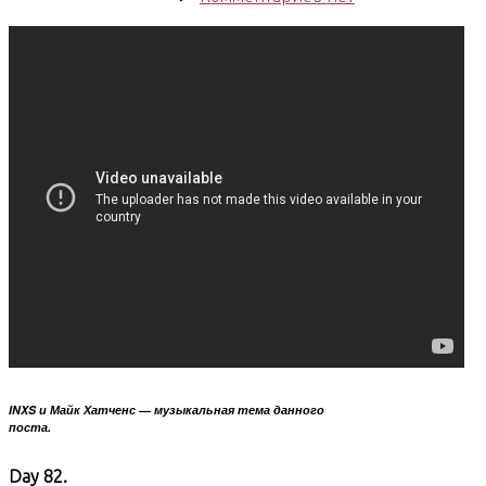
записи
South
East
Asian
Trip.
Days
82-
83.
Kampot
tripping
INXS и Майк Хатченс — музыкальная тема данного
поста.
Day 82.