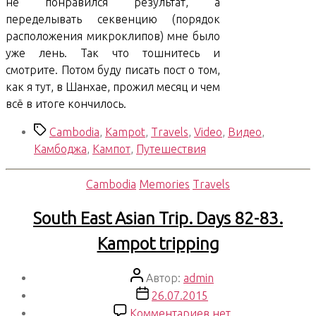
не понравился результат, а
переделывать секвенцию (порядок
расположения микроклипов) мне было
уже лень. Так что тошнитесь и
смотрите. Потом буду писать пост о том,
как я тут, в Шанхае, прожил месяц и чем
всё в итоге кончилось.
Метки
Cambodia
,
Kampot
,
Travels
,
Video
,
Видео
,
Камбоджа
,
Кампот
,
Путешествия
Рубрики
Cambodia
Memories
Travels
South East Asian Trip. Days 82-83.
Kampot tripping
Автор
Автор:
admin
записи
Дата
26.07.2015
записи
к
Комментариев
нет