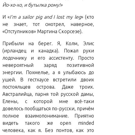
Йо-хо-хо, и бутылка рому!»
И «
I’m a sailor pig and I lost my leg
» (кто
не знает, тот смотрел, наверное,
«Отступников» Мартина Скорсезе).
Прибыли на берег. Я, Колм, Элис
(ирландец и канадка). Пожал руки
лодочнику и его ассистенту. Просто
невероятный заряд позитивной
энергии. Похмелье, а я улыбаюсь до
ушей. В гестхаусе встретили двоих
постояльцев острова. Даже троих.
Австралийца, парня той русской дамы,
Елены, с которой мне всё-таки
довелось пообщаться по-русски, причём
полное взаимопонимание. Приятно
видеть такого же open minded
человека, как я. Без понтов, как это