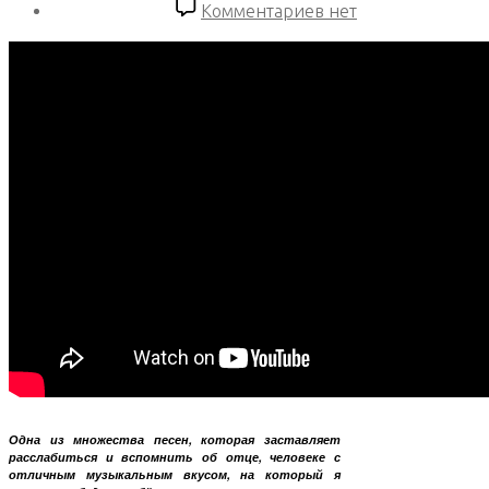
записи
к
Комментариев
нет
записи
South
East
Asian
Trip.
Days
78-
81
Одна из множества песен, которая заставляет
расслабиться и вспомнить об отце, человеке с
отличным музыкальным вкусом, на который я