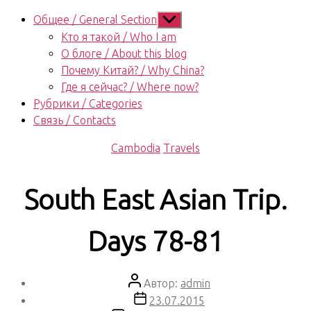
Показывать
Общее / General Section
подменю
Кто я такой / Who I am
О блоге / About this blog
Почему Китай? / Why China?
Где я сейчас? / Where now?
Рубрики / Categories
Связь / Contacts
Рубрики
Cambodia
Travels
South East Asian Trip.
Days 78-81
Автор
Автор:
admin
записи
Дата
23.07.2015