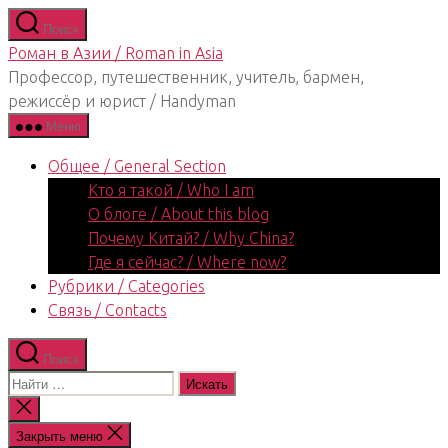
Перейти
Поиск
к
Роман в Азии / Roman in Asia
содержимому
Профессор, путешественник, учитель, бармен,
режиссёр и юрист / Handyman
Меню
Общее / General Section
Кто я такой / Who I am
О блоге / About this blog
Почему Китай? / Why China?
Где я сейчас? / Where now?
Рубрики / Categories
Связь / Contacts
Поиск
Поиск:
Закрыть
поиск
Закрыть меню