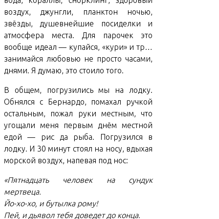
вода, кораллы, снорклинг, здоровый
воздух, джунгли, планктон ночью,
звёзды, душевнейшие посиделки и
атмосфера места. Для парочек это
вообще идеал — купайся, «кури» и тр…
занимайся любовью не просто часами,
днями. Я думаю, это стоило того.
В общем, погрузились мы на лодку.
Обнялся с Бернардо, помахал ручкой
остальным, пожал руки местным, что
угощали меня первым днём местной
едой — рис да рыба. Погрузился в
лодку. И 30 минут стоял на носу, вдыхая
морской воздух, напевая под нос:
«Пятнадцать человек на сундук
мертвеца.
Йо-хо-хо, и бутылка рому!
Пей, и дьявол тебя доведет до конца.