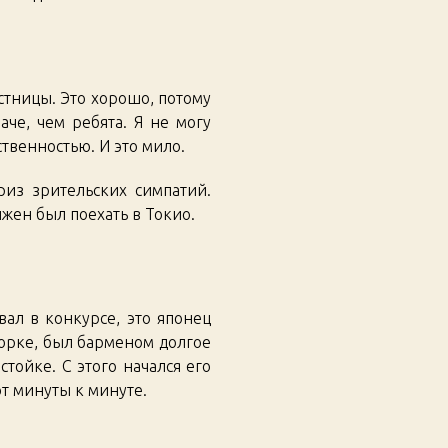
стницы. Это хорошо, потому
че, чем ребята. Я не могу
ственностью. И это мило.
риз зрительских симпатий.
лжен был поехать в Токио.
ал в конкурсе, это японец
орке, был барменом долгое
тойке. С этого начался его
т минуты к минуте.