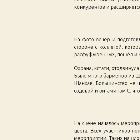
конкурентов и расширяется
На фото вечер и подготов
стороне с коллегой, котор
расфуфыренных, пошёл и ку
Охрана, кстати, отодвинула
Было много барменов из Ша
Шанхае. Большинство не щ
содовой и витамином C, чт
На сцене началось меропри
цвета. Всех участников по
мероприятии. Таких нашлось