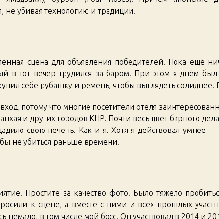
, не убивая технологию и традиции.
ленная сцена для объявления победителей. Пока ещё ниче
ый в тот вечер трудился за баром. При этом я днём был
пил себе рубашку и ремень, чтобы выглядеть солиднее. 
 вход, потому что многие посетители отеля заинтересован
нхая и других городов КНР. Почти весь цвет барного дела
адило свою печень. Как и я. Хотя я действовал умнее — 
обы не убиться раньше времени.
ятие. Простите за качество фото. Было тяжело пробитьс
просили к сцене, а вместе с ними и всех прошлых участн
 немало, в том числе мой босс. Он участвовал в 2014 и 201