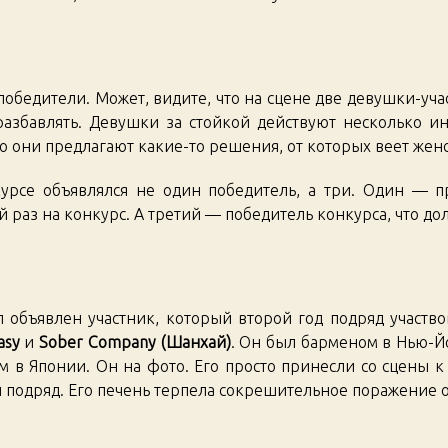
 победители. Может, видите, что на сцене две девушки-уча
разбавлять. Девушки за стойкой действуют несколько ина
, но они предлагают какие-то решения, от которых веет жен
урсе объявлялся не один победитель, а три. Один — п
 раз на конкурс. А третий — победитель конкурса, что до
 объявлен участник, который второй год подряд участвов
asy
и
Sober Company (Шанхай)
. Он был барменом в Нью-Й
 в Японии. Он на фото. Его просто принесли со сцены к с
 подряд. Его печень терпела сокрешительное поражение о