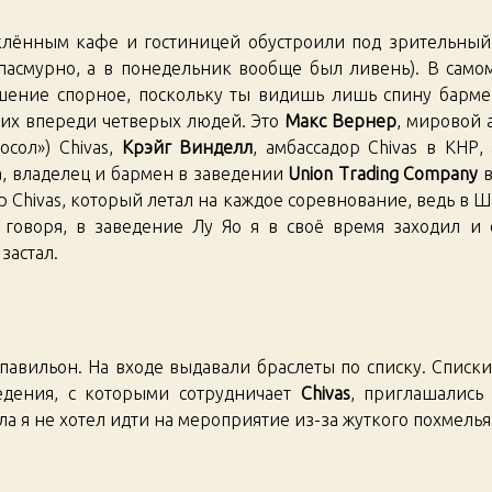
клённым кафе и гостиницей обустроили под зрительный
 пасмурно, а в понедельник вообще был ливень). В само
шение спорное, поскольку ты видишь лишь спину барме
их впереди четверых людей. Это
Макс Вернер
, мировой 
осол») Chivas,
Крэйг Винделл
, амбассадор Chivas в КНР,
, владелец и бармен в заведении
Union Trading Company
в
Chivas, который летал на каждое соревнование, ведь в Ш
говоря, в заведение Лу Яо я в своё время заходил и 
застал.
-павильон. На входе выдавали браслеты по списку. Списк
ведения, с которыми сотрудничает
Chivas
, приглашались
ла я не хотел идти на мероприятие из-за жуткого похмелья