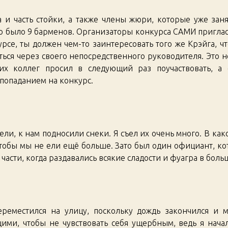
а и часть стойки, а также члены жюри, которые уже заня
о было 9 барменов. Организаторы конкурса САМИ пригласи
урсе, ты должен чем-то заинтересовать того же Крэйга, ч
ся через своего непосредственного руководителя. Это не 
их коллег просил в следующий раз поучаствовать, а о
 попаданием на конкурс.
ели, к нам подносили снеки. Я съел их очень много. В ка
чтобы мы не ели ещё больше. Зато был один официант, к
части, когда раздавались всякие сладости и фуагра в боль
реместился на улицу, поскольку дождь закончился и 
ими, чтобы не чувствовать себя ущербным, ведь я начал