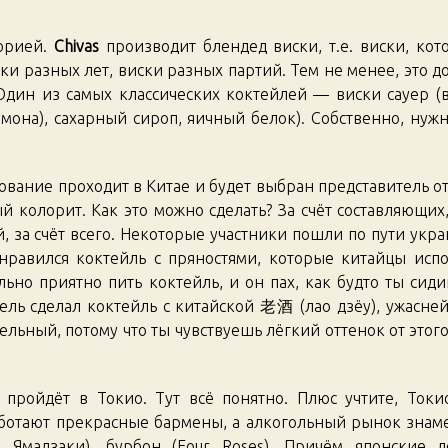
орией.
Chivas
производит блендед виски, т.е. виски, ко
ки разных лет, виски разных партий. Тем не менее, это д
Один из самых классических коктейлей — виски сауер (в
мона), сахарный сироп, яичный белок). Собственно, нужн
вание проходит в Китае и будет выбран представитель от
й колорит. Как это можно сделать? За счёт составляющих, 
й, за счёт всего. Некоторые участники пошли по пути укра
нравился коктейль с пряностями, которые китайцы исп
ьно приятно пить коктейль, и он пах, как будто ты сид
тель сделал коктейль с китайской 老酒 (лао дзёу), ужасн
льный, потому что ты чувствуешь лёгкий оттенок от этого
пройдёт в Токио. Тут всё понятно. Плюс учтите, Ток
аботают прекрасные бармены, а алкогольный рынок знаме
, Ямадзаки), бурбон (Four Roses). Причём японские 