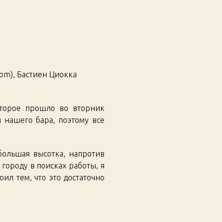
as
tending
petition
oom), Бастиен Циокка
оторое прошло во вторник
 нашего бара, поэтому все
 большая высотка, напротив
 городу в поисках работы, я
оил тем, что это достаточно