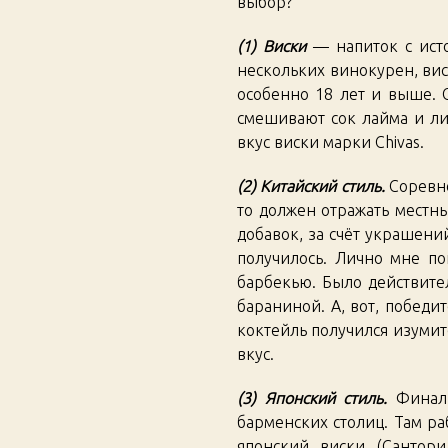
выбор?
(1) Виски
— напиток с ист
нескольких винокурен, вис
особенно 18 лет и выше. 
смешивают сок лайма и ли
вкус виски марки Chivas.
(2) Китайский стиль.
Соревно
то должен отражать местны
добавок, за счёт украшени
получилось. Лично мне по
барбекью. Было действител
бараниной. А, вот, победи
коктейль получился изумите
вкус.
(3) Японский стиль.
Финал 
барменских столиц. Там р
японский виски (Сантори