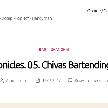
Общее / Ge
жиссёр и юрист / Handyman
Рубрики
BAR
SHANGHAI
nicles. 05. Chivas Bartendi
к
Автор:
admin
12.06.2017
Комментариев
не
Автор
Дата
зап
записи
записи
Sha
Chro
05.