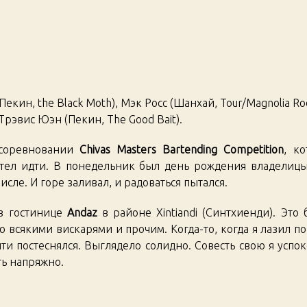
Chiv
Bar
Com
кин, the Black Moth), Мэк Росс (Шанхай, Tour/Magnolia R
 Трэвис Юэн (Пекин, The Good Bait).
 соревновании
Chivas Masters Bartending Competition
, к
хотел идти. В понедельник был день рождения владелицы
исле. И горе заливал, и радоваться пытался.
 в гостинице
Andaz
в районе Xintiandi (Синтхиенди). Это
 всякими вискарями и прочим. Когда-то, когда я лазил по
ти постеснялся. Выглядело солидно. Совесть свою я успок
ть напряжно.