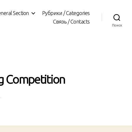
neral Section
Рубрики / Categories
Связь / Contacts
Поиск
ng Competition
т
иси
nghai
nicles.