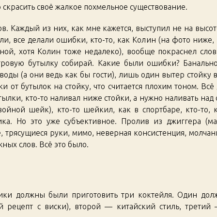
то скрасить своё жалкое похмельное существование.
ов. Каждый из них, как мне кажется, выступил не на высот
ли, все делали ошибки, кто-то, как Колин (на фото ниже
мной, хотя Колин тоже недалеко), вообще покраснел сло
итровую бутылку собирай. Какие были ошибки? Банальн
оды (а они ведь как бы гости), лишь один вытер стойку 
 от бутылок на стойку, что считается плохим тоном. Всё
тылки, кто-то наливал ниже стойки, а нужно наливать над
войной шейк), кто-то шейкил, как в спортбаре, кто-то, 
ника. Но это уже субъективное. Пролив из джиггера (
ке, трясущиеся руки, мимо, неверная консистенция, молча
ных слов. Всё это было.
ики должны были приготовить три коктейля. Один дол
й рецепт с виски), второй — китайский стиль, третий