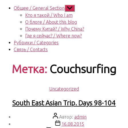
Показывать
Общее / General Section
подменю
Кто я такой / Who I am
О блоге / About this blog
Почему Китай? / Why China?
Где я сейчас? / Where now?
Рубрики / Categories
Связь / Contacts
Метка:
Couchsurfing
Рубрики
Uncategorized
South East Asian Trip. Days 98-104
Автор
Автор:
admin
записи
Дата
16.08.2015