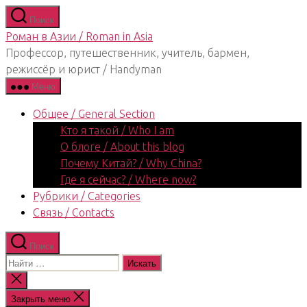
Перейти
Поиск
к
Роман в Азии / Roman in Asia
содержимому
Профессор, путешественник, учитель, бармен,
режиссёр и юрист / Handyman
Меню
Общее / General Section
Кто я такой / Who I am
О блоге / About this blog
Почему Китай? / Why China?
Где я сейчас? / Where now?
Рубрики / Categories
Связь / Contacts
Поиск
Поиск:
Закрыть
поиск
Закрыть меню