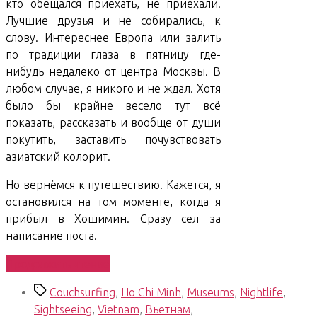
кто обещался приехать, не приехали.
Лучшие друзья и не собирались, к
слову. Интереснее Европа или залить
по традиции глаза в пятницу где-
нибудь недалеко от центра Москвы. В
любом случае, я никого и не ждал. Хотя
было бы крайне весело тут всё
показать, рассказать и вообще от души
покутить, заставить почувствовать
азиатский колорит.
Но вернёмся к путешествию. Кажется, я
остановился на том моменте, когда я
прибыл в Хошимин. Сразу сел за
написание поста.
«South
Продолжить чтение
East
Метки
Couchsurfing
,
Ho Chi Minh
,
Museums
,
Nightlife
,
Asian
Sightseeing
,
Vietnam
,
Вьетнам
,
Trip.