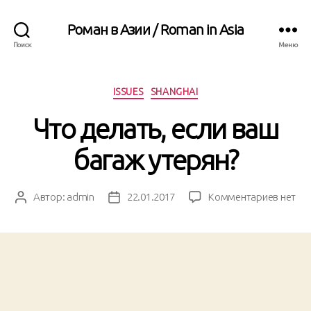
Роман в Азии / Roman in Asia
Поиск
Меню
Рубрики
ISSUES
SHANGHAI
Что делать, если ваш
багаж утерян?
к
Автор:
admin
22.01.2017
Комментариев
нет
Автор
Дата
записи
записи
записи
Что
делать
если
ваш
багаж
утерян