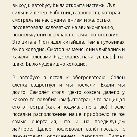
выход к автобусу была открыта настежь. Дул
сильный ветер. Работница аэропорта, которая
смотрела на нас с удивлением и жалостью,
посоветовала жаловаться на авиакомпанию,
поскольку они поступают с нами «по-скотски».
Это цитата. Я оглядел китайцев. Тем в пуховиках
было холодно. Смотря на меня, они улыбались и
качали головами. Я держался, накинув шарф на
шею. Было чудовищно холодно.
В автобусе я встал к обогревателю. Салон
слегка вздрогнул и мы поехали. Ехали мы
долго. Самолёт стоял где-то совсем далеко у
какого-то подобия «амфитеатра», что защищал
его от ветра (как я подумал; не знаю). После
посадки расположение наше приобрело те же
самые очертания, что и на предыдущем
лайнере. Далее последовал взлёт-посадка с
двухчасовым опозданием. Аэропорт Пудонг