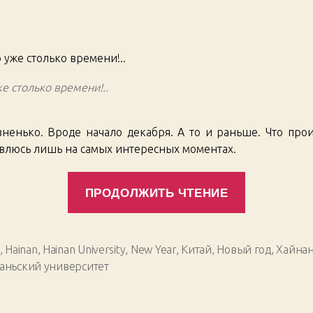
зап
записи
записи
Hai
Stor
10
е столько времени!..
вненько. Вроде начало декабря. А то и раньше. Что прои
овлюсь лишь на самых интересных моментах.
«Hainan
ПРОДОЛЖИТЬ ЧТЕНИЕ
Stories.
10»
,
Hainan
,
Hainan University
,
New Year
,
Китай
,
Новый год
,
Хайна
аньский университет