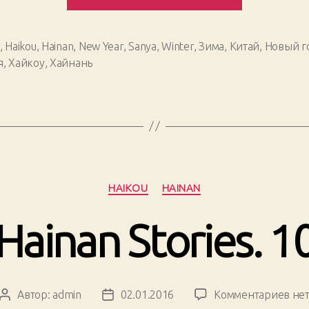
Stories.
12»
,
Haikou
,
Hainan
,
New Year
,
Sanya
,
Winter
,
Зима
,
Китай
,
Новый г
я
,
Хайкоу
,
Хайнань
Рубрики
HAIKOU
HAINAN
Hainan Stories. 1
к
Автор:
admin
02.01.2016
Комментариев
не
Автор
Дата