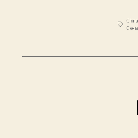
China
Метки
Сань