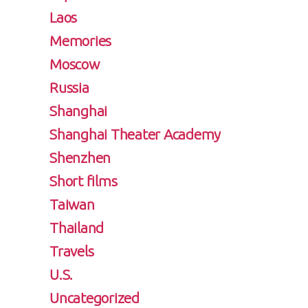
Laos
Memories
Moscow
Russia
Shanghai
Shanghai Theater Academy
Shenzhen
Short films
Taiwan
Thailand
Travels
U.S.
Uncategorized