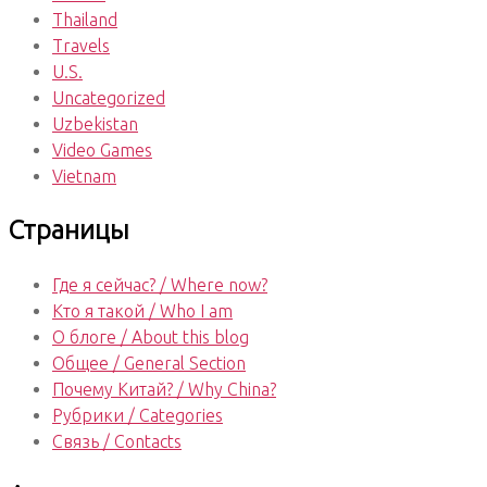
Thailand
Travels
U.S.
Uncategorized
Uzbekistan
Video Games
Vietnam
Страницы
Где я сейчас? / Where now?
Кто я такой / Who I am
О блоге / About this blog
Общее / General Section
Почему Китай? / Why China?
Рубрики / Categories
Связь / Contacts