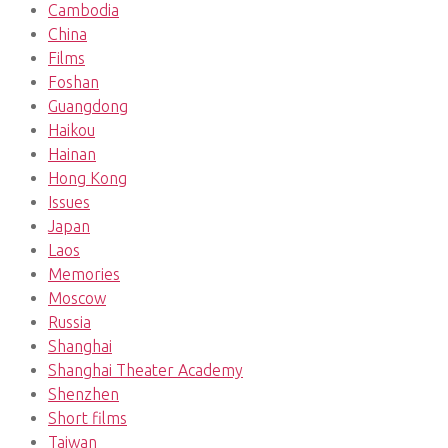
Cambodia
China
Films
Foshan
Guangdong
Haikou
Hainan
Hong Kong
Issues
Japan
Laos
Memories
Moscow
Russia
Shanghai
Shanghai Theater Academy
Shenzhen
Short films
Taiwan