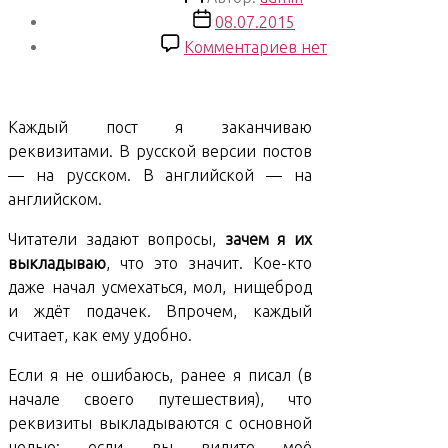
записи
Дата
08.07.2015
записи
к
Комментариев
нет
записи
Why
do
Каждый пост я заканчиваю
I
реквизитами. В русской версии постов
post
— на русском. В английской — на
payment
английском.
credentials?
К
Читатели задают вопросы,
зачем я их
чему
выкладываю
, что это значит. Кое-кто
реквизиты?
даже начал усмехаться, мол, нищеброд
и ждёт подачек. Впрочем, каждый
считает, как ему удобно.
Если я не ошибаюсь, ранее я писал (в
начале своего путешествия), что
реквизиты выкладываются с основной
целью: если вы видите моё