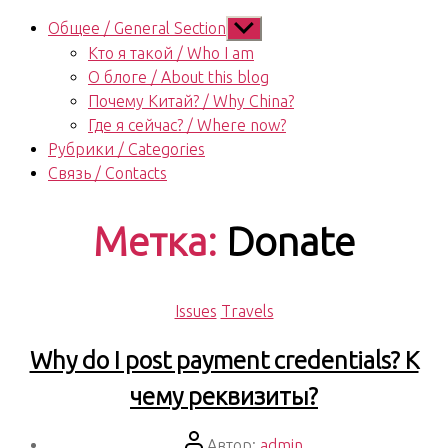
Показывать
Общее / General Section
подменю
Кто я такой / Who I am
О блоге / About this blog
Почему Китай? / Why China?
Где я сейчас? / Where now?
Рубрики / Categories
Связь / Contacts
Метка:
Donate
Рубрики
Issues
Travels
Why do I post payment credentials? К
чему реквизиты?
Автор
Автор:
admin