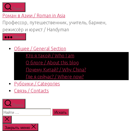
Перейти
Поиск
к
Роман в Азии / Roman in Asia
содержимому
Профессор, путешественник, учитель, бармен,
режиссёр и юрист / Handyman
Меню
Общее / General Section
Кто я такой / Who I am
О блоге / About this blog
Почему Китай? / Why China?
Где я сейчас? / Where now?
Рубрики / Categories
Связь / Contacts
Поиск
Поиск:
Закрыть
поиск
Закрыть меню