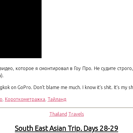
Thailand.
идео, которое я смонтировал в Гоу Про. Не судите строго, 
).
kok on GoPro. Don’t blame me much. I know it’s shit. It’s my s
о
,
Короткометражка
,
Тайланд
Рубрики
Thailand
Travels
South East Asian Trip. Days 28-29