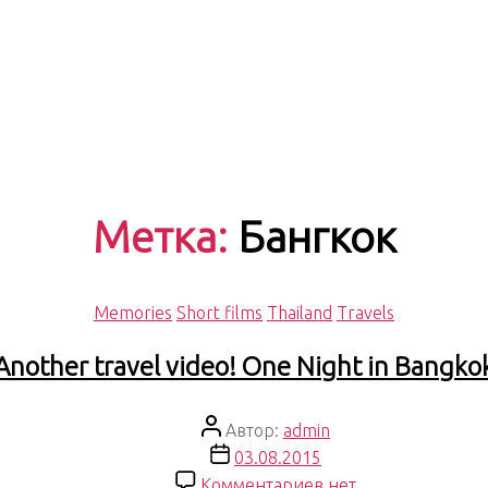
Метка:
Бангкок
Рубрики
Memories
Short films
Thailand
Travels
Another travel video! One Night in Bangko
Автор
Автор:
admin
записи
Дата
03.08.2015
записи
к
Комментариев
нет