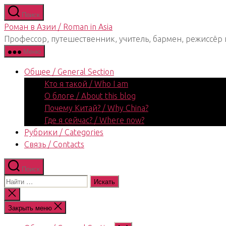
Перейти
Поиск
к
Роман в Азии / Roman in Asia
содержимому
Профессор, путешественник, учитель, бармен, режиссёр 
Меню
Общее / General Section
Кто я такой / Who I am
О блоге / About this blog
Почему Китай? / Why China?
Где я сейчас? / Where now?
Рубрики / Categories
Связь / Contacts
Поиск
Поиск:
Закрыть
поиск
Закрыть меню