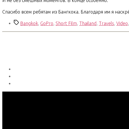
И не без смешных моментов. В конце особенно.
Спасибо всем ребятам из Бангкока. Благодаря им я наскр
Метки
Bangkok
,
GoPro
,
Short Film
,
Thailand
,
Travels
,
Video