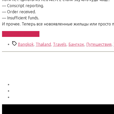
— Conscript reporting.
— Order received.
— Insufficient funds.
И прочее. Теперь все новоявленные жильцы или просто пр
«South
Продолжить чтение
East
Метки
Bangkok
,
Thailand
,
Travels
,
Бангкок
,
Путешествия
,
Asian
Trip.
Days
28-
29»