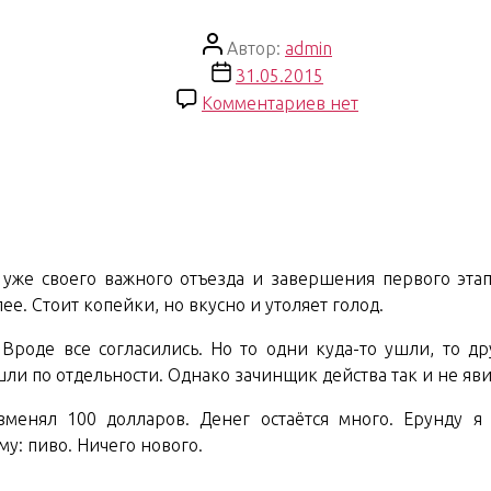
Автор
Автор:
admin
записи
Дата
31.05.2015
записи
к
Комментариев
нет
записи
South
East
Asian
Trip.
Days
 уже своего важного отъезда и завершения первого этап
28-
ее. Стоит копейки, но вкусно и утоляет голод.
29
роде все согласились. Но то одни куда-то ушли, то дру
ли по отдельности. Однако зачинщик действа так и не яви
зменял 100 долларов. Денег остаётся много. Ерунду я
у: пиво. Ничего нового.