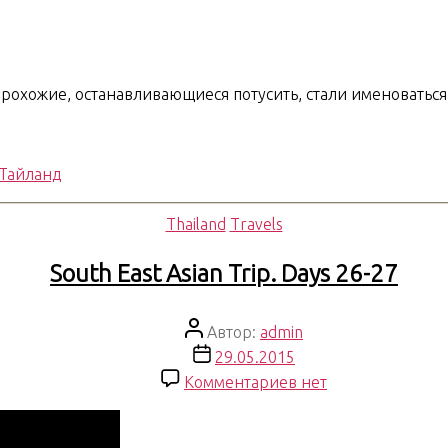
охожие, останавливающиеся потусить, стали именоваться п
Тайланд
Рубрики
Thailand
Travels
South East Asian Trip. Days 26-27
Автор
Автор:
admin
записи
Дата
29.05.2015
записи
к
Комментариев
нет
записи
South