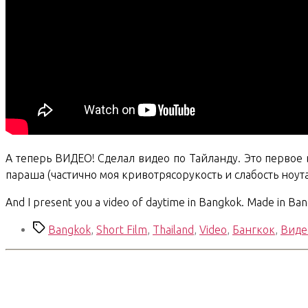
А теперь ВИДЕО! Сделал видео по Тайланду. Это первое в
параша (частично моя кривотрясорукость и слабость ноута
And I present you a video of daytime in Bangkok. Made in Bang
Метки
Bangkok
,
Short Film
,
Thailand
,
Video
,
Бангкок
,
Виде