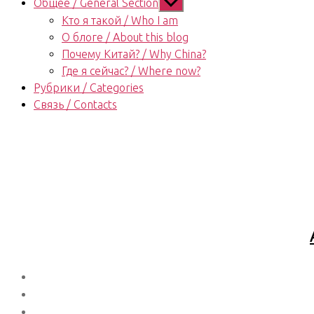
Показывать
Общее / General Section
подменю
Кто я такой / Who I am
О блоге / About this blog
Почему Китай? / Why China?
Где я сейчас? / Where now?
Рубрики / Categories
Связь / Contacts