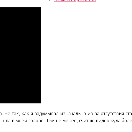
записи
Another
travel
video!
One
Night
in
Bangkok
. Не так, как я задумывал изначально из-за отсутствия с
чь шла в моей голове. Тем не менее, считаю видео куда бол