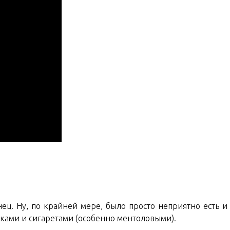
East
Asian
Trip.
Days
26-
27
нец. Ну, по крайней мере, было просто неприятно есть и
итками и сигаретами (особенно ментоловыми).