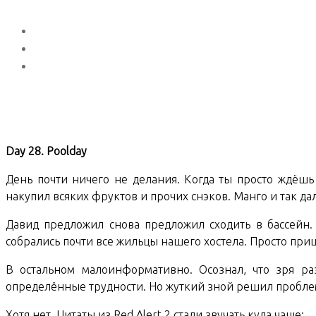
Day 28. Poolday
День почти ничего не делания. Когда ты просто ждёшь
накупил всяких фруктов и прочих снэков. Манго и так дал
Давид предложил снова предложил сходить в бассейн. В
собрались почти все жильцы нашего хостела. Просто приш
В остальном малоинформативно. Осознал, что зря ра
определённые трудности. Но жуткий зной решил проблем
Хотя нет. Цитаты из Red Alert 2 стали звучать куда чаще: