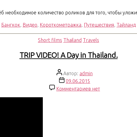
ёб необходимое количество роликов для того, чтобы уложи
,
Бангкок
,
Видео
,
Короткометражка
,
Путешествия
,
Тайланд
Рубрики
Short films
Thailand
Travels
TRIP VIDEO! A Day in Thailand.
Автор
Автор:
admin
записи
Дата
09.06.2015
записи
к
Комментариев
нет
записи
TRIP
VIDEO!
A
Day
in